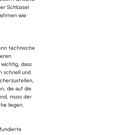
er Schlüssel 
nehmen wie 
enn technische 
geren 
wichtig, dass 
 schnell und 
icherzustellen, 
, die auf die 
ind, muss der 
he liegen.
fundierte 