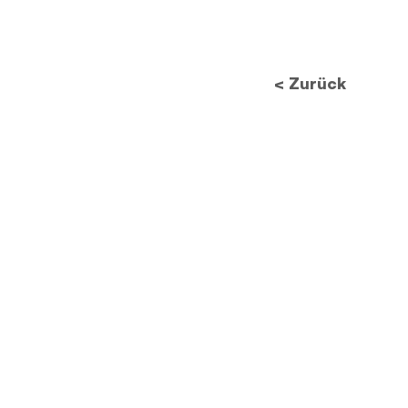
< Zurück
Zukunft des
Datenschutzes: Wie neue
Vorschriften die
Bildverarbeitung
revolutionieren werden