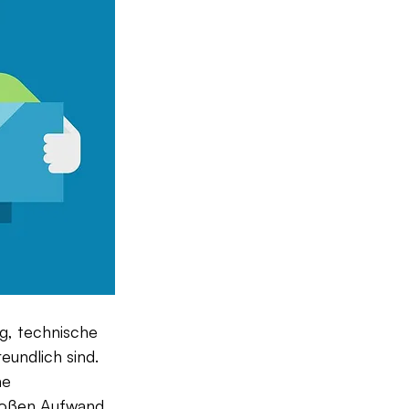
g, technische 
undlich sind. 
ne 
großen Aufwand 