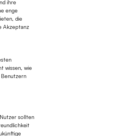
d ihre 
ne enge 
ten, die 
ie Akzeptanz 
esten 
t wissen, wie 
 Benutzern 
Nutzer sollten 
eundlichkeit 
künftige 