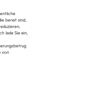
 
entliche 
e bereit sind, 
reduzieren, 
h lade Sie ein, 
herungsbetrug 
e von 