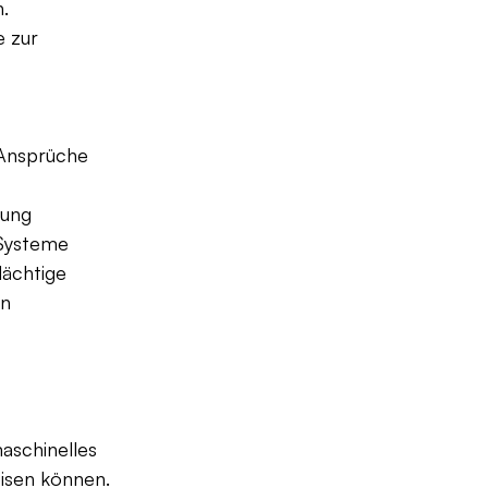
. 
 zur 
 Ansprüche 
ung 
 Systeme 
ächtige 
n 
aschinelles 
isen können. 