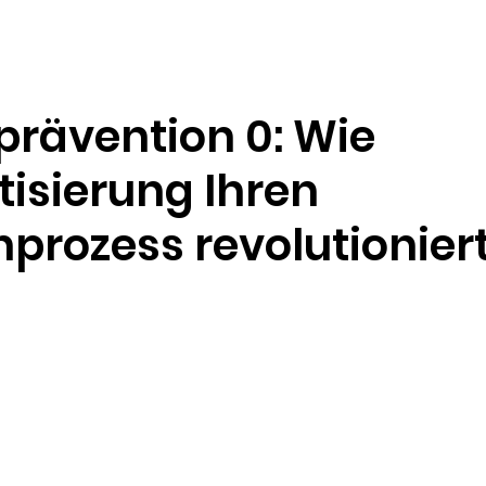
Ressourcen
Unternehmen
prävention 0: Wie
isierung Ihren
prozess revolutionier