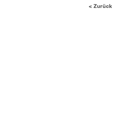
< Zurück
Zukunft des
Datenschutzes: Wie neue
Vorschriften die
Bildverarbeitung
revolutionieren werden