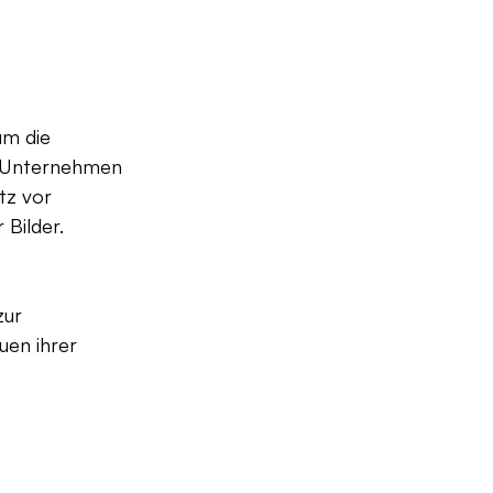
m die 
n Unternehmen 
tz vor 
 Bilder.
zur 
uen ihrer 