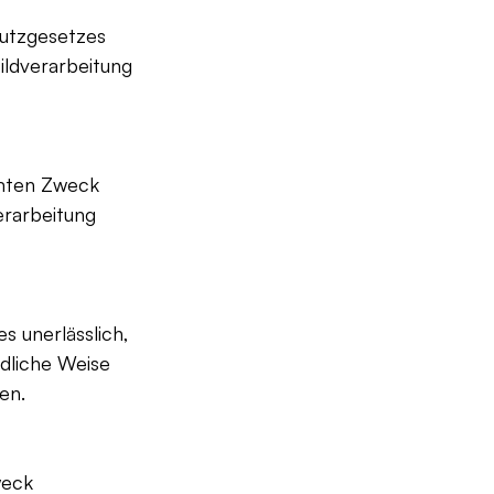
utzgesetzes 
ildverarbeitung 
mmten Zweck 
erarbeitung 
s unerlässlich, 
ndliche Weise 
en.
weck 