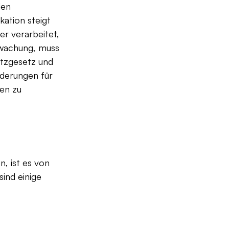
en 
ation steigt 
r verarbeitet, 
rwachung, muss 
tzgesetz und 
rderungen für 
en zu 
, ist es von 
ind einige 