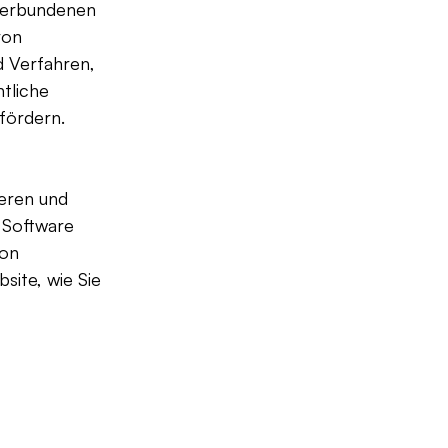
 verbundenen 
von 
d Verfahren, 
liche 
fördern.
eren und 
 Software 
on 
site, wie Sie 