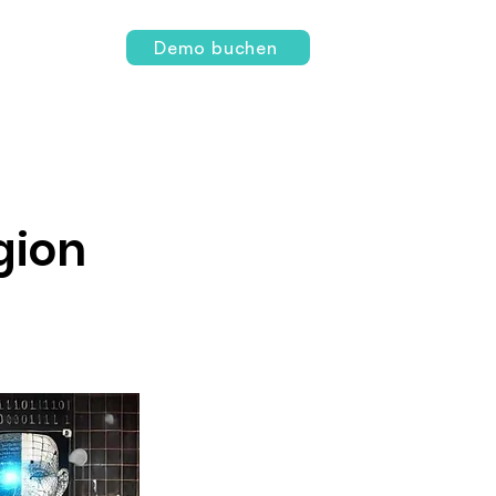
Login
Demo buchen
gion