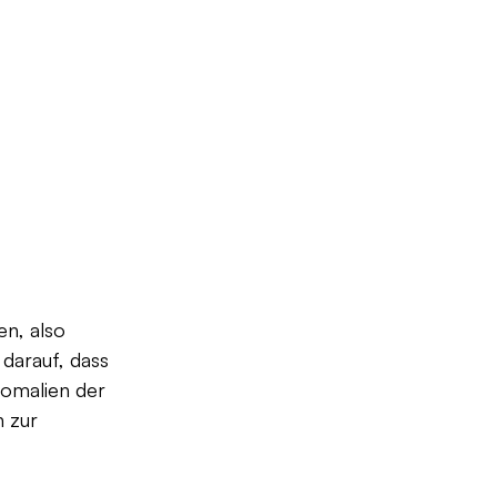
 
n, also 
darauf, dass 
nomalien der 
 zur 