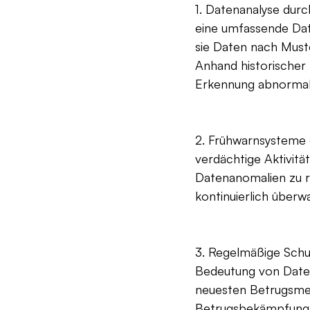
1. Datenanalyse durc
eine umfassende Dat
sie Daten nach Must
Anhand historischer 
Erkennung abnormale
2. Frühwarnsysteme e
verdächtige Aktivit
Datenanomalien zu re
kontinuierlich über
3. Regelmäßige Schul
Bedeutung von Daten
neuesten Betrugsmet
Betrugsbekämpfung 