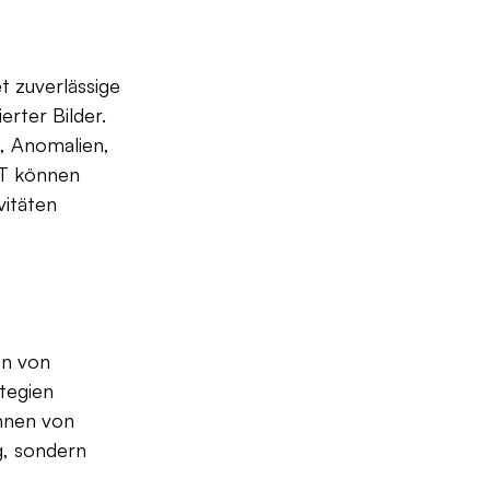
 zuverlässige 
rter Bilder. 
, Anomalien, 
FT können 
itäten 
en von 
tegien 
nnen von 
g, sondern 