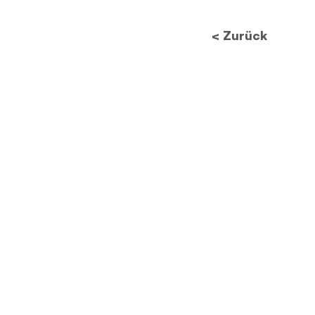
Datenschutzes: Wie neue
Vorschriften die
< Zurück
Bildverarbeitung
revolutionieren werden