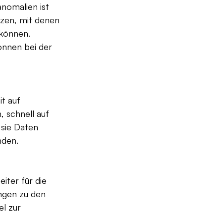
anomalien ist 
zen, mit denen 
können. 
önnen bei der 
t auf 
 schnell auf 
 sie Daten 
nden.
iter für die 
ngen zu den 
l zur 