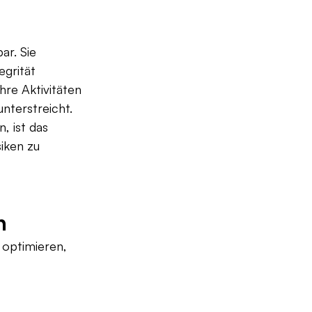
r. Sie 
grität 
re Aktivitäten 
nterstreicht. 
 ist das 
iken zu 
n
optimieren, 