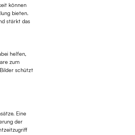
eit können 
ung bieten. 
nd stärkt das 
ei helfen, 
ware zum 
Bilder schützt 
ätze. Eine 
erung der 
zeitzugriff 