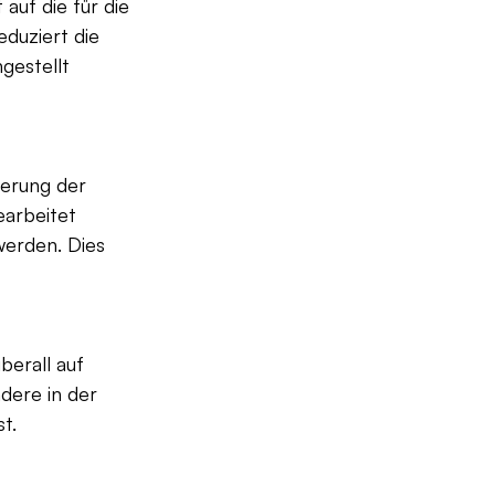
uf die für die 
duziert die 
gestellt 
erung der 
arbeitet 
werden. Dies 
berall auf 
dere in der 
t.