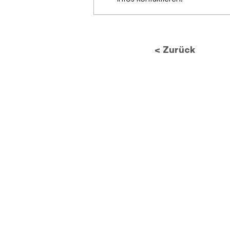
Zukunft des
Datenschutzes: Wie neue
Vorschriften die
< Zurück
Bildverarbeitung
revolutionieren werden