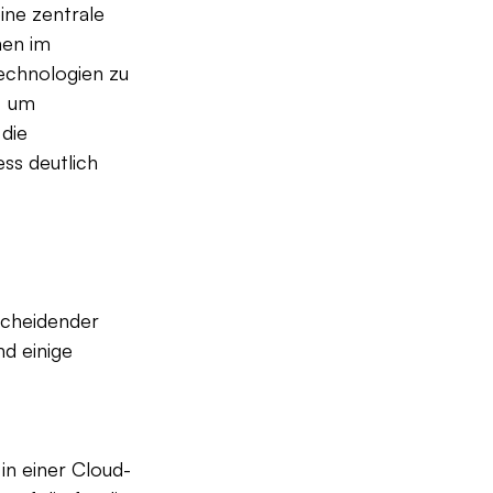
ine zentrale 
men im 
echnologien zu 
, um 
die 
ss deutlich 
scheidender 
nd einige 
in einer Cloud-