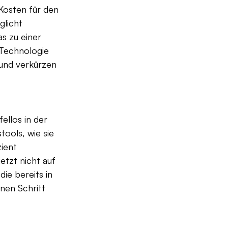
Kosten für den 
licht 
s zu einer 
 Technologie 
 und verkürzen 
llos in der 
ools, wie sie 
ient 
tzt nicht auf 
ie bereits in 
nen Schritt 