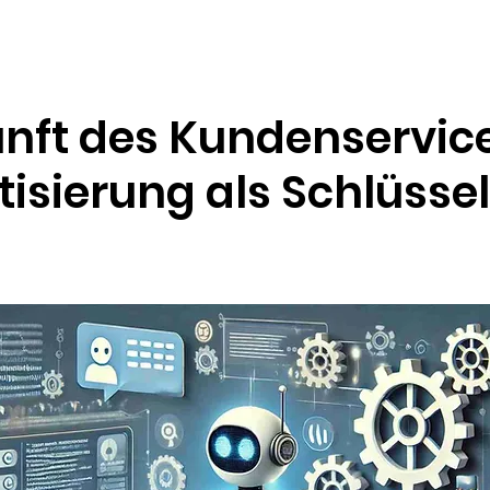
Ressourcen
Unternehmen
unft des Kundenservice
isierung als Schlüsse