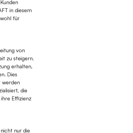
 Kunden 
AFT in diesem 
wohl für 
eitung von 
it zu steigern. 
ung erhalten, 
n. Dies 
t werden 
lisiert, die 
hre Effizienz 
icht nur die 