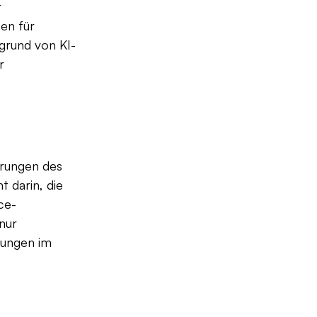
 
en für 
fgrund von KI-
r 
rungen des 
 darin, die 
ce-
nur 
lungen im 