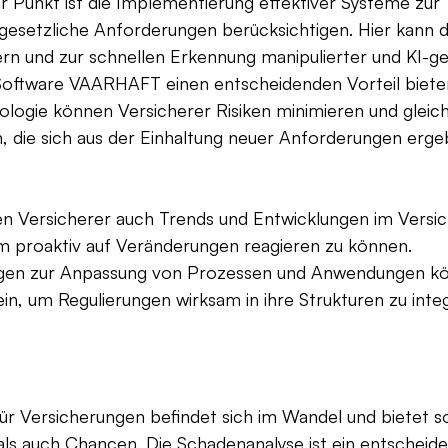
er Punkt ist die Implementierung effektiver Systeme zur 
gesetzliche Anforderungen berücksichtigen. Hier kann die
rn und zur schnellen Erkennung manipulierter und KI-ge
 Software VAARHAFT einen entscheidenden Vorteil biete
ologie können Versicherer Risiken minimieren und gleichz
 die sich aus der Einhaltung neuer Anforderungen erge
ten Versicherer auch Trends und Entwicklungen im Versi
m proaktiv auf Veränderungen reagieren zu können. 
en zur Anpassung von Prozessen und Anwendungen kö
n, um Regulierungen wirksam in ihre Strukturen zu integ
r Versicherungen befindet sich im Wandel und bietet s
ls auch Chancen. Die Schadenanalyse ist ein entscheide