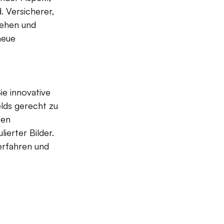
 Versicherer, 
tehen und 
neue 
ie innovative 
ds gerecht zu 
ten 
erter Bilder. 
erfahren und 