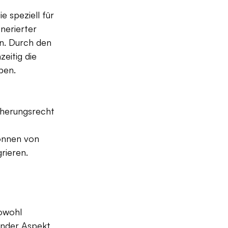
 speziell für 
nerierter 
n. Durch den 
eitig die 
ben.
cherungsrecht 
nnen von 
rieren.
owohl 
nder Aspekt, 