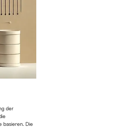
ng der 
ie 
 basieren. Die 