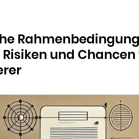
Ressourcen
Unternehmen
che Rahmenbedingung
 Risiken und Chancen 
erer