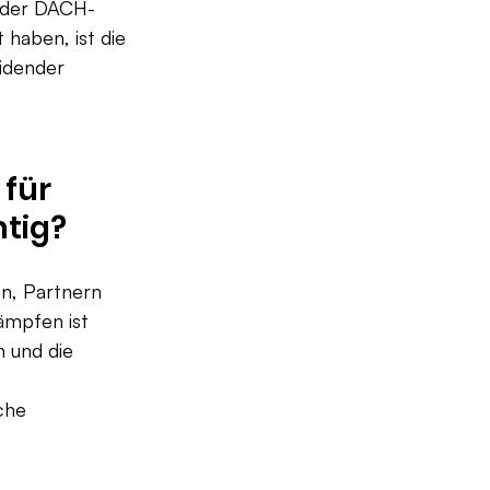
n der DACH-
haben, ist die 
idender 
für 
htig?
 
n, Partnern 
ämpfen ist 
 und die 
che 