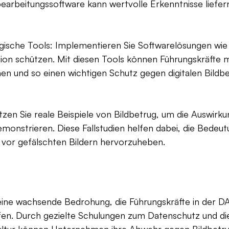
earbeitungssoftware kann wertvolle Erkenntnisse liefer
gische Tools: Implementieren Sie Softwarelösungen wi
tion schützen. Mit diesen Tools können Führungskräfte m
nen und so einen wichtigen Schutz gegen digitalen Bildbe
Nutzen Sie reale Beispiele von Bildbetrug, um die Auswirk
monstrieren. Diese Fallstudien helfen dabei, die Bedeut
 vor gefälschten Bildern hervorzuheben.
t eine wachsende Bedrohung, die Führungskräfte in der 
fen. Durch gezielte Schulungen zum Datenschutz und di
ultur können Unternehmen ihre Abwehr gegen Bildbetru