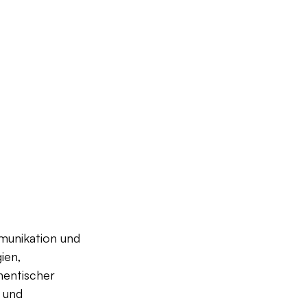
mmunikation und 
ien, 
hentischer 
 und 