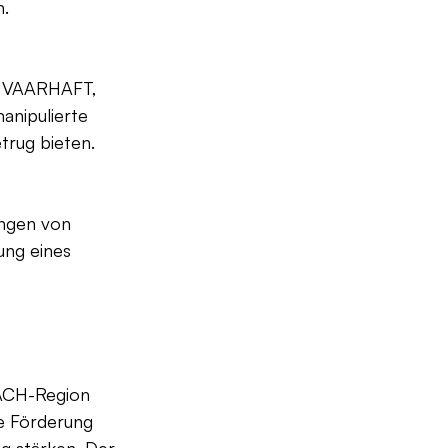
n.
e VAARHAFT, 
anipulierte 
trug bieten.
ungen von 
ung eines 
DACH-Region 
e Förderung 
g stärken. Der 