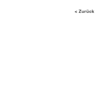
< Zurück
Zukunft des
Datenschutzes: Wie neue
Vorschriften die
Bildverarbeitung
revolutionieren werden