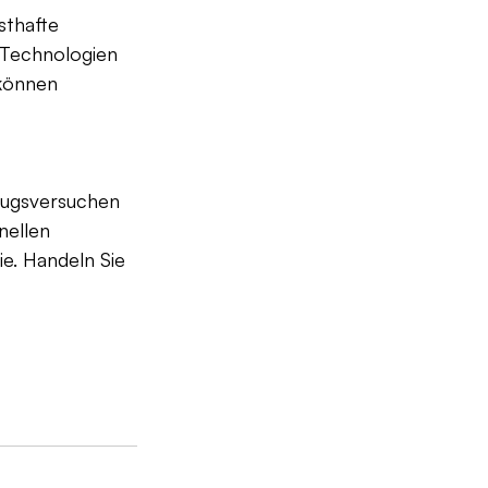
sthafte 
 Technologien 
 können 
rugsversuchen 
nellen 
e. Handeln Sie 