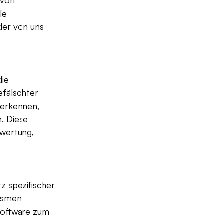
 von 
le 
der von uns 
ie 
efälschter 
 erkennen, 
. Diese 
wertung, 
z spezifischer 
ismen 
oftware zum 