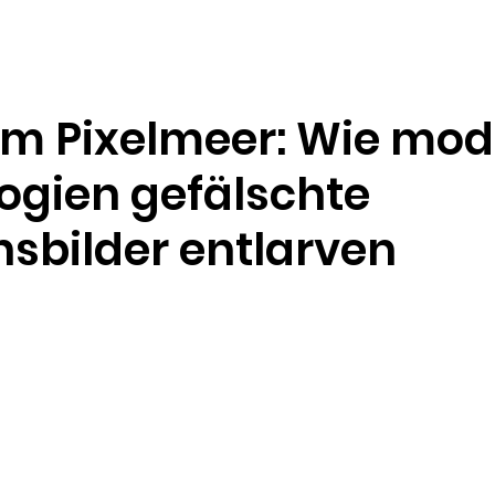
Ressourcen
Unternehmen
im Pixelmeer: Wie mo
ogien gefälschte
sbilder entlarven