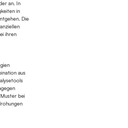
er an. In 
keiten in 
ntgehen. Die 
nziellen 
i ihren 
gien 
ination aus 
alysetools 
agegen 
 Muster bei 
drohungen 