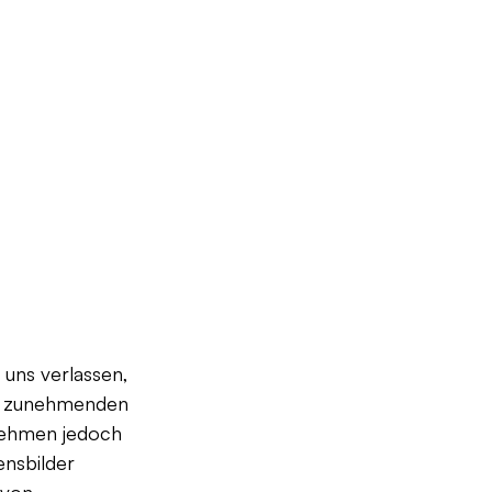
r uns verlassen, 
r zunehmenden 
nehmen jedoch 
ensbilder 