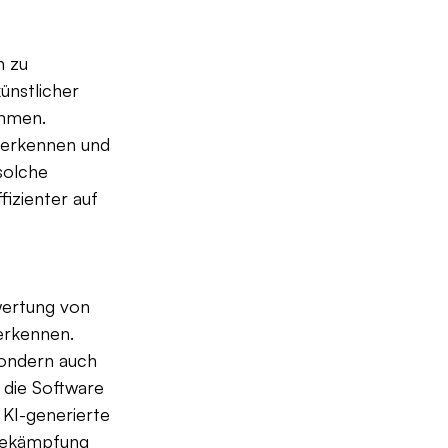
 zu 
ünstlicher 
ommen. 
 erkennen und 
solche 
izienter auf 
wertung von 
rkennen. 
ondern auch 
 die Software 
 KI-generierte 
 Bekämpfung 