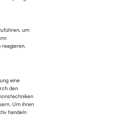
zuführen, um 
ann 
 reagieren.
ung eine 
rch den 
tionstechniken 
ern. Um ihren 
tiv handeln 