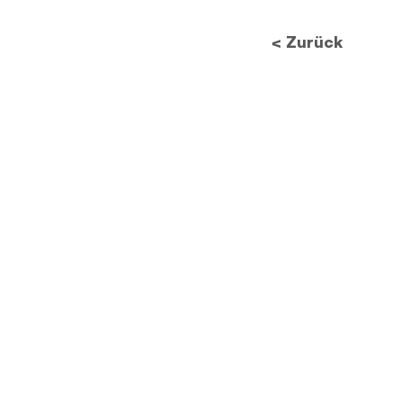
Datenschutzes: Wie neue
Vorschriften die
< Zurück
Bildverarbeitung
revolutionieren werden