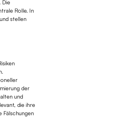
 Die 
rale Rolle. In 
und stellen 
isiken 
. 
oneller 
imierung der 
alten und 
evant, die ihre 
le Fälschungen 