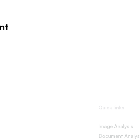
nt
Quick links
Image Analysis
Document Analys