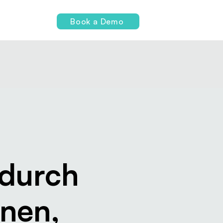
Login
Book a Demo
 durch
nnen,