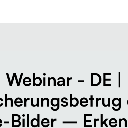
Resources
Company
Webinar - DE |
cherungsbetrug
-Bilder – Erke