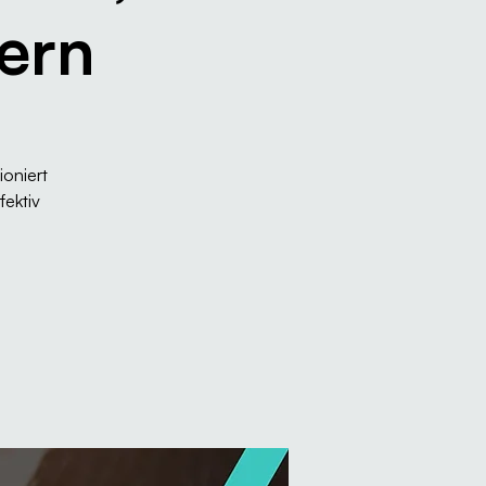
ern
ioniert
ektiv