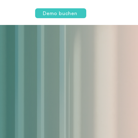
Login
Demo buchen
ng!