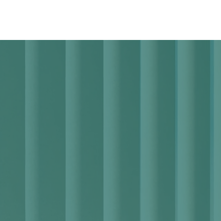
Ressourcen
Unternehmen
 VAARHAFT!
ieren die Fälschu
ndern den Betrug!