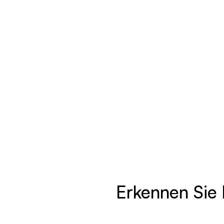
Erkennung eingebetteter Inhalte
Erkennt, ob zusätzliche Inhalte wie eine
Telefonnummer, ein Link oder ein QR-Code
in das Bild eingebettet wurden.
Erkennen Sie 