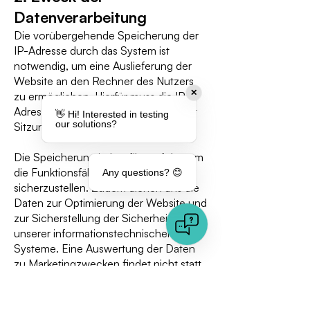
Datenverarbeitung
Die vorübergehende Speicherung der
IP-Adresse durch das System ist
notwendig, um eine Auslieferung der
Website an den Rechner des Nutzers
✕
zu ermöglichen. Hierfür muss die IP-
Adresse des Nutzers für die Dauer der
👋 Hi! Interested in testing
our solutions?
Sitzung gespeichert bleiben.
Die Speicherung in Logfiles erfolgt, um
die Funktionsfähigkeit der Website
Any questions? 😊
sicherzustellen. Zudem dienen uns die
Daten zur Optimierung der Website und
zur Sicherstellung der Sicherheit
unserer informationstechnischen
Systeme. Eine Auswertung der Daten
zu Marketingzwecken findet nicht statt.
3. Rechtsgrundlage für die