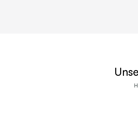
Unse
H