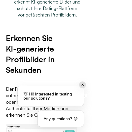
erkennt KI-generierte Bilder und
schützt Ihre Dating-Plattform
vor gefälschten Profilbildern.
Erkennen Sie
KI-generierte
Profilbilder in
Sekunden
✕
Der Fraud Scanner erkennt
👋 Hi! Interested in testing
automatisch, ob ein Bild KI-generiert ist
our solutions?
oder nicht. Bewerten Sie die
Authentizität Ihrer Medien und
erkennen Sie GenAI und Deepfakes.
Any questions? 😊