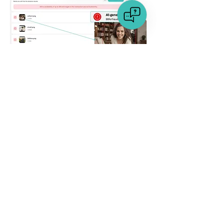
Erkennen Sie ähnliche
und doppelte
Profilbilder
Der Fraud Scanner erkennt, ob ein
Profilbild aus dem Internet stammt oder
einem anderen Profil zugeordnet ist.
Sie erhalten all diese Funktionen und