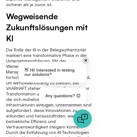
sicherer als je zuvor ist.
Wegweisende
Zukunftslösungen mit
KI
Die Rolle der KI in der Belegauthentizität
markiert eine transformative Phase in der
Unternehmensführung. Mit der
✕
Weiterentwicklung des Expense-
👋 Hi! Interested in testing
Managements wird das Engagement für
our solutions?
fortschrittliche KI-Lösungen entscheidend,
um wettbewerbsfähig zu bleiben. Bei
VAARHAFT stehen wir an der Spitze dieser
Transformation und bieten Lösungen an,
Any questions? 😊
die sich mühelos in bestehende
Infrastrukturen einfügen. Unternehmen sind
aufgefordert, diese Innovationen zu
erkunden und herauszufinden, wie sie ihre
betriebliche Effizienz und
Vertrauenswürdigkeit steigern können.
Durch die Einführung von KI-Technologien