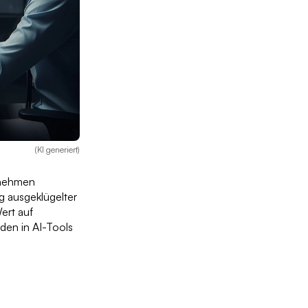
(KI generiert)
rnehmen
ng ausgeklügelter
ert auf
den in AI-Tools