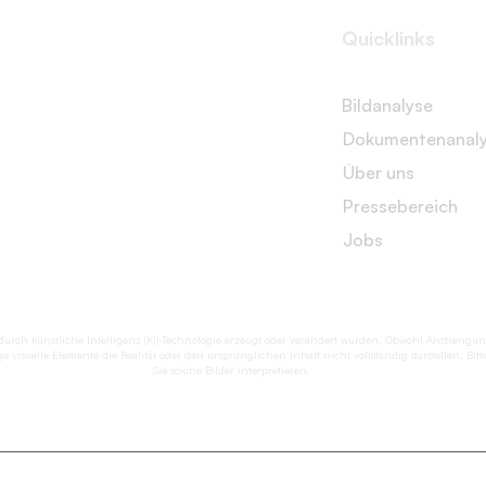
Quicklinks
Bildanalyse
Dokumentenanal
Über uns
Pressebereich
Jobs
se durch künstliche Intelligenz (KI)-Technologie erzeugt oder verändert wurden. Obwohl Anstr
e visuelle Elemente die Realität oder den ursprünglichen Inhalt nicht vollständig darstellen. Bi
Sie solche Bilder interpretieren.