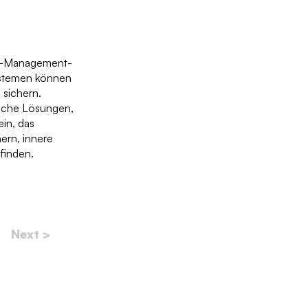
nse-Management-
ystemen können
 sichern.
liche Lösungen,
ein, das
ern, innere
finden.
Next >