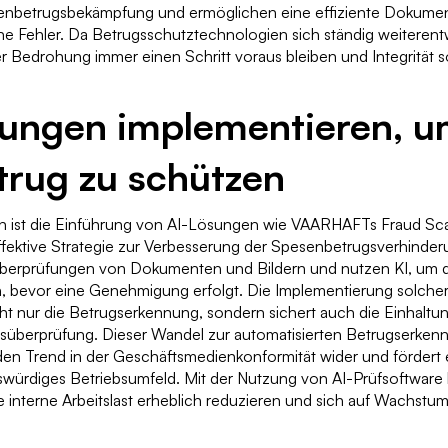
enbetrugsbekämpfung und ermöglichen eine effiziente Dokume
e Fehler. Da Betrugsschutztechnologien sich ständig weiterent
 Bedrohung immer einen Schritt voraus bleiben und Integrität 
ungen implementieren, u
trug zu schützen
 ist die Einführung von AI-Lösungen wie VAARHAFTs Fraud Sc
fektive Strategie zur Verbesserung der Spesenbetrugsverhinder
überprüfungen von Dokumenten und Bildern und nutzen KI, um di
n, bevor eine Genehmigung erfolgt. Die Implementierung solche
cht nur die Betrugserkennung, sondern sichert auch die Einhalt
tsüberprüfung. Dieser Wandel zur automatisierten Betrugserkenn
en Trend in der Geschäftsmedienkonformität wider und fördert e
swürdiges Betriebsumfeld. Mit der Nutzung von AI-Prüfsoftwar
interne Arbeitslast erheblich reduzieren und sich auf Wachstum