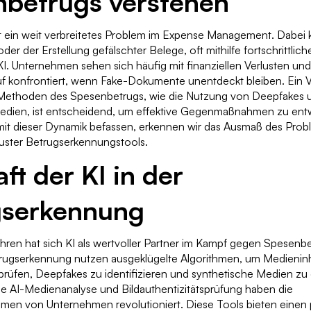
nbetrugs verstehen
t ein weit verbreitetes Problem im Expense Management. Dabei
der der Erstellung gefälschter Belege, oft mithilfe fortschrittli
KI. Unternehmen sehen sich häufig mit finanziellen Verlusten un
f konfrontiert, wenn Fake-Dokumente unentdeckt bleiben. Ein V
Methoden des Spesenbetrugs, wie die Nutzung von Deepfakes 
edien, ist entscheidend, um effektive Gegenmaßnahmen zu ent
 mit dieser Dynamik befassen, erkennen wir das Ausmaß des Prob
buster Betrugserkennungstools.
ft der KI in der
gserkennung
ahren hat sich KI als wertvoller Partner im Kampf gegen Spesenb
trugserkennung nutzen ausgeklügelte Algorithmen, um Medieninh
 prüfen, Deepfakes zu identifizieren und synthetische Medien zu
e AI-Medienanalyse und Bildauthentizitätsprüfung haben die
en von Unternehmen revolutioniert. Diese Tools bieten einen 