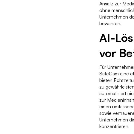
Ansatz zur Medi
ohne menschlich
Unternehmen der
bewahren.
AI-Lös
vor Be
Für Unternehmen
SafeCam eine ef
bieten Echtzeit
zu gewährleiste
automatisiert ni
zur Medieninhal
einen umfassend
sowie vertrauen
Unternehmen die 
konzentrieren.