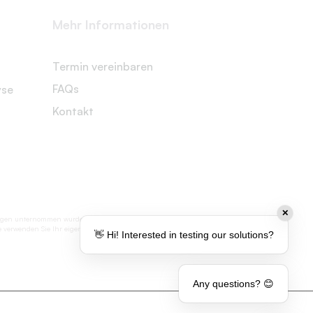
Mehr Informationen
Termin vereinbaren
FAQs
yse
Kontakt
✕
engungen unternommen wurden, um Genauigkeit
tte verwenden Sie Ihr eigenes Ermessen, wenn
👋 Hi! Interested in testing our solutions?
Any questions? 😊