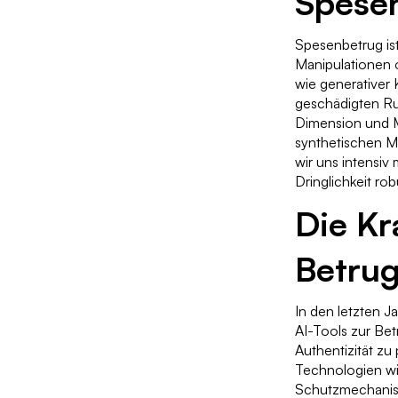
Spese
Spesenbetrug is
Manipulationen o
wie generativer 
geschädigten Ru
Dimension und 
synthetischen M
wir uns intensiv
Dringlichkeit ro
Die Kra
Betru
In den letzten J
AI-Tools zur Be
Authentizität zu
Technologien wi
Schutzmechanism