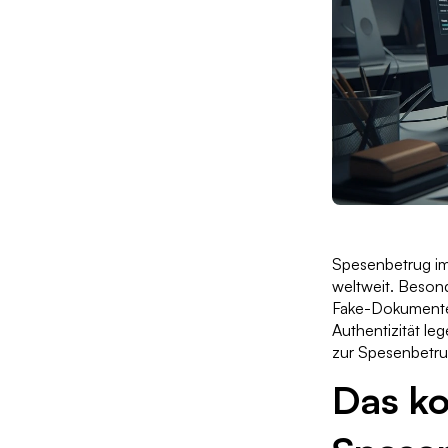
Spesenbetrug im
weltweit. Besond
Fake-Dokumente 
Authentizität le
zur Spesenbetru
Das k