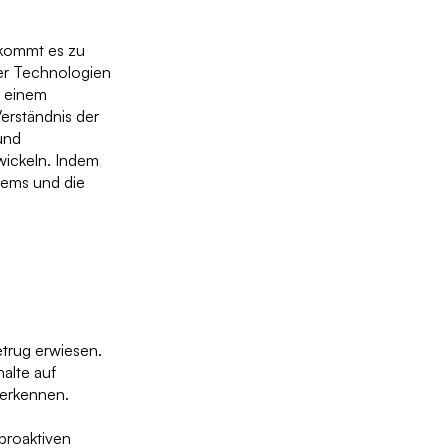
 kommt es zu
cher Technologien
d einem
erständnis der
und
wickeln. Indem
lems und die
etrug erwiesen.
alte auf
 erkennen.
proaktiven