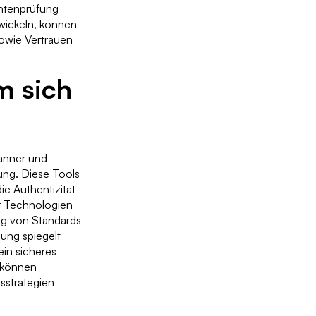
ntenprüfung
wickeln, können
sowie Vertrauen
m sich
anner und
ung. Diese Tools
e Authentizität
r Technologien
ung von Standards
ung spiegelt
in sicheres
e können
sstrategien