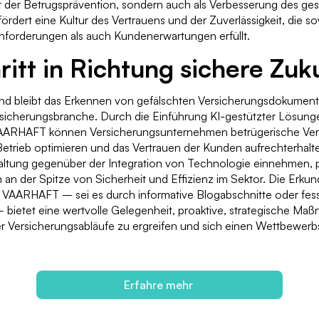
er der Betrugsprävention, sondern auch als Verbesserung des g
ördert eine Kultur des Vertrauens und der Zuverlässigkeit, die s
Anforderungen als auch Kundenerwartungen erfüllt.
ritt in Richtung sichere Zuk
 bleibt das Erkennen von gefälschten Versicherungsdokumente
rsicherungsbranche. Durch die Einführung KI-gestützter Lösung
AARHAFT können Versicherungsunternehmen betrügerische Vers
etrieb optimieren und das Vertrauen der Kunden aufrechterhalte
Haltung gegenüber der Integration von Technologie einnehmen, p
en an der Spitze von Sicherheit und Effizienz im Sektor. Die Erku
VAARHAFT – sei es durch informative Blogabschnitte oder fes
bietet eine wertvolle Gelegenheit, proaktive, strategische Ma
r Versicherungsabläufe zu ergreifen und sich einen Wettbewerbs
Erfahre mehr