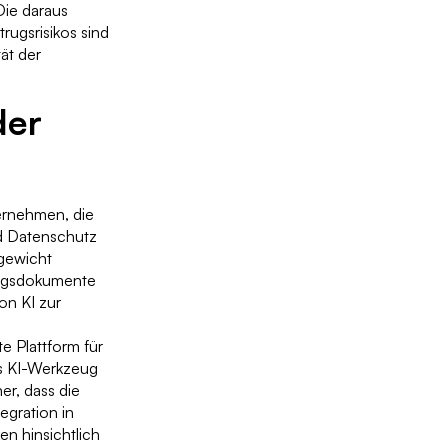
Die daraus
rugsrisikos sind
ät der
der
ernehmen, die
d Datenschutz
hgewicht
rungsdokumente
on KI zur
e Plattform für
es KI-Werkzeug
er, dass die
egration in
n hinsichtlich