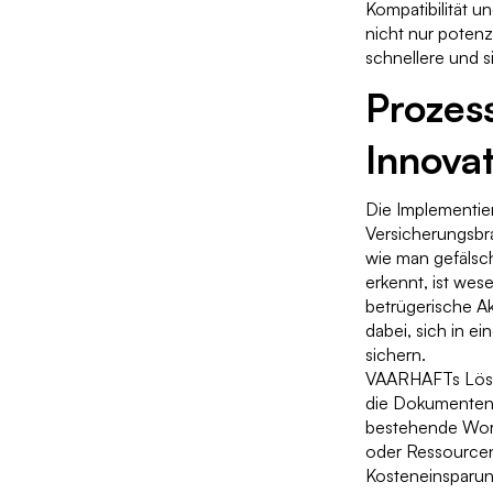
Kompatibilität 
nicht nur potenz
schnellere und 
Prozes
Innova
Die Implementier
Versicherungsbr
wie man gefäls
erkennt, ist wes
betrügerische Ak
dabei, sich in e
sichern.
VAARHAFTs Lösung
die Dokumentenau
bestehende Work
oder Ressource
Kosteneinsparung