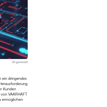
(KI generiert)
n ein dringendes
e Herausforderung
der Kunden
ner von VAARHAFT
zu ermöglichen