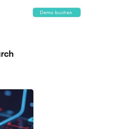
Login
Demo buchen
urch