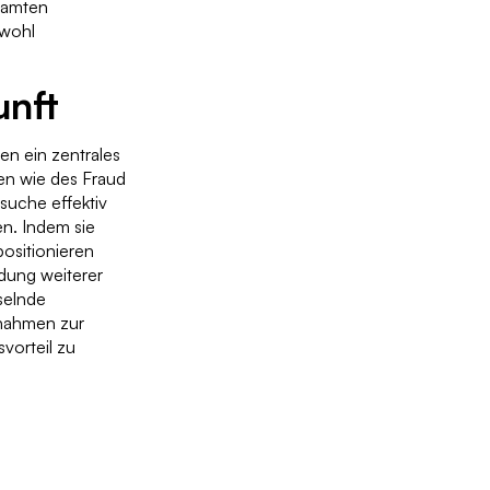
esamten
owohl
unft
n ein zentrales
en wie des Fraud
uche effektiv
n. Indem sie
ositionieren
ndung weiterer
selnde
ßnahmen zur
vorteil zu