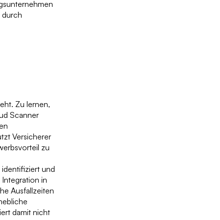
ungsunternehmen
t durch
ht. Zu lernen,
aud Scanner
gen
tzt Versicherer
werbsvorteil zu
dentifiziert und
Integration in
he Ausfallzeiten
hebliche
ert damit nicht