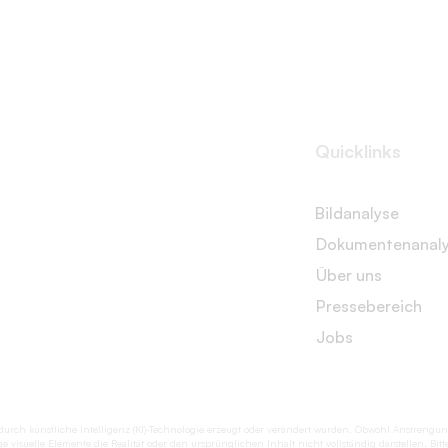
Quicklinks
Bildanalyse
Dokumentenanal
Über uns
Pressebereich
Jobs
se durch künstliche Intelligenz (KI)-Technologie erzeugt oder verändert wurden. Obwohl Anstr
e visuelle Elemente die Realität oder den ursprünglichen Inhalt nicht vollständig darstellen. Bi