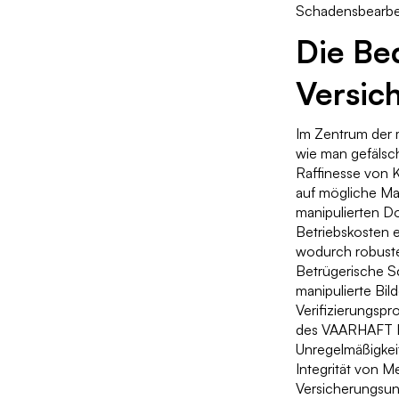
Schadensbearbei
Die Be
Versic
Im Zentrum der 
wie man gefälsc
Raffinesse von 
auf mögliche Ma
manipulierten D
Betriebskosten 
wodurch robuste
Betrügerische 
manipulierte Bil
Verifizierungspr
des VAARHAFT Fr
Unregelmäßigkeit
Integrität von M
Versicherungsun