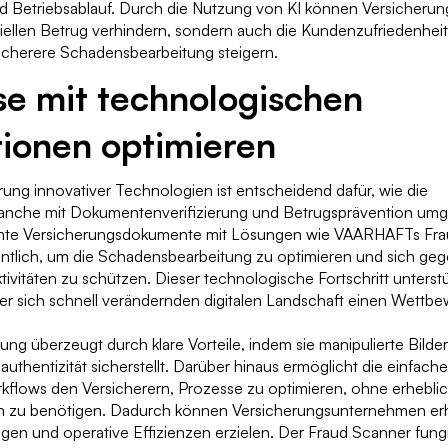
und Betriebsablauf. Durch die Nutzung von KI können Versicher
iellen Betrug verhindern, sondern auch die Kundenzufriedenhei
sicherere Schadensbearbeitung steigern.
se mit technologischen
tionen optimieren
ung innovativer Technologien ist entscheidend dafür, wie die
anche mit Dokumentenverifizierung und Betrugsprävention umge
chte Versicherungsdokumente mit Lösungen wie VAARHAFTs Fr
entlich, um die Schadensbearbeitung zu optimieren und sich ge
tivitäten zu schützen. Dieser technologische Fortschritt unterstü
iner sich schnell verändernden digitalen Landschaft einen Wettbe
 überzeugt durch klare Vorteile, indem sie manipulierte Bilder i
thentizität sicherstellt. Darüber hinaus ermöglicht die einfache 
flows den Versicherern, Prozesse zu optimieren, ohne erheblic
n zu benötigen. Dadurch können Versicherungsunternehmen er
en und operative Effizienzen erzielen. Der Fraud Scanner fungi