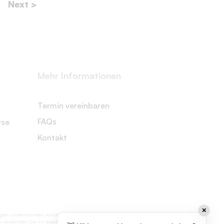
Next >
Mehr Informationen
Termin vereinbaren
FAQs
yse
Kontakt
✕
engungen unternommen wurden, um Genauigkeit
tte verwenden Sie Ihr eigenes Ermessen, wenn