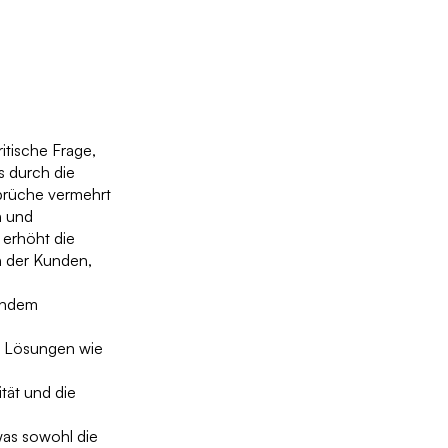
itische Frage,
s durch die
sprüche vermehrt
n und
 erhöht die
n der Kunden,
indem
er Lösungen wie
tät und die
as sowohl die