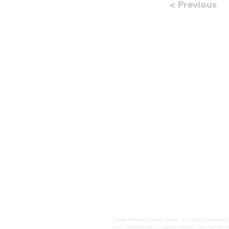
< Previous
Diese Website enthält Bilder, die möglicherwei
und Authentizität zu gewährleisten, können einig