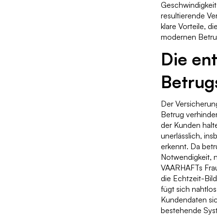
Geschwindigkeit
resultierende Ve
klare Vorteile, 
modernen Betru
Die ent
Betrug
Der Versicherun
Betrug verhinde
der Kunden halte
unerlässlich, i
erkennt. Da betr
Notwendigkeit, n
VAARHAFTs Fraud 
die Echtzeit-Bi
fügt sich nahtlo
Kundendaten sich
bestehende Syst