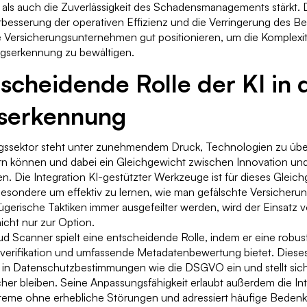
 als auch die Zuverlässigkeit des Schadensmanagements stärkt. 
rbesserung der operativen Effizienz und die Verringerung des Bet
die Versicherungsunternehmen gut positionieren, um die Komplexit
gserkennung zu bewältigen.
scheidende Rolle der KI in 
serkennung
gssektor steht unter zunehmendem Druck, Technologien zu üb
rn können und dabei ein Gleichgewicht zwischen Innovation un
n. Die Integration KI-gestützter Werkzeuge ist für dieses Gleic
nsbesondere um effektiv zu lernen, wie man gefälschte Versiche
ügerische Taktiken immer ausgefeilter werden, wird der Einsatz v
icht nur zur Option.
Scanner spielt eine entscheidende Rolle, indem er eine robust
ldverifikation und umfassende Metadatenbewertung bietet. Dies
s in Datenschutzbestimmungen wie die DSGVO ein und stellt sich
er bleiben. Seine Anpassungsfähigkeit erlaubt außerdem die Int
eme ohne erhebliche Störungen und adressiert häufige Bedenke