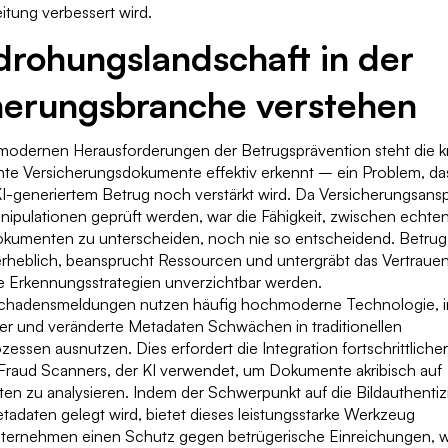
tung verbessert wird.
drohungslandschaft in der
herungsbranche verstehen
modernen Herausforderungen der Betrugsprävention steht die kr
hte Versicherungsdokumente effektiv erkennt – ein Problem, da
KI-generiertem Betrug noch verstärkt wird. Da Versicherungsan
nipulationen geprüft werden, war die Fähigkeit, zwischen echte
okumenten zu unterscheiden, noch nie so entscheidend. Betrug
erheblich, beansprucht Ressourcen und untergräbt das Vertraue
 Erkennungsstrategien unverzichtbar werden.
Schadensmeldungen nutzen häufig hochmoderne Technologie, 
der und veränderte Metadaten Schwächen in traditionellen
ozessen ausnutzen. Dies erfordert die Integration fortschrittlich
aud Scanners, der KI verwendet, um Dokumente akribisch auf
en zu analysieren. Indem der Schwerpunkt auf die Bildauthentizi
etadaten gelegt wird, bietet dieses leistungsstarke Werkzeug
ternehmen einen Schutz gegen betrügerische Einreichungen, w