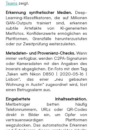
Teams
zeigt.
Erkennung synthetischer Medien.
Deep-
Learning-Klassifikatoren, die auf Millionen
GAN-Outputs trainiert sind, erkennen
subtile Artefakte von KI-generierten
Mietfotos. Konfidenzwerte ermöglichen es
Plattformen, Grenzfälle herunterzustufen
oder zur Zweitprüfung weiterzuleiten.
Metadaten- und Provenienz-Checks.
Wann
immer verfügbar, werden C2PA-Signaturen
oder Kameradaten mit den Angaben des
Inserats abgeglichen. Ein Foto mit dem Tag
„Taken with Nikon D850 |
2020-05-16
|
Lisbon“, das einer „neu gebauten
Wohnung in Austin“ zugeordnet wird, löst
einen Betrugsalarm aus.
Eingebettete Inhaltsextraktion.
Mietbetrüger betten häufig
Telefonnummern, URLs oder QR-Codes
direkt in Bilder ein, um Opfer von
vertrauenswürdigen Plattformen
wegzulocken. Das automatische Erkennen