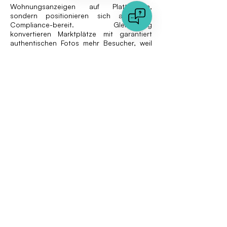
Wohnungsanzeigen auf Plattformen,
sondern positionieren sich auch als
Compliance-bereit. Gleichzeitig
konvertieren Marktplätze mit garantiert
authentischen Fotos mehr Besucher, weil
Vertrauen direkt in Umsatz umschlägt.
Betrüger wählen stets den Weg des
geringsten Widerstands, und 2025 führt
dieser noch immer durch die Fotogalerie.
Automatisierte Bildanalyse verwandelt die
Betrugserkennung von einer reaktiven
Pflicht in ein proaktives Vertrauenssignal.
Durch die Kombination aus Near-
Duplicate-Suche, KI-Generierungs- und
Manipulationserkennung, eingebetteter
Inhaltsextraktion sowie Metadaten-
Verifikation können Plattformen
Wohnungsbetrug erkennen und
verhindern, bevor Geld den Besitzer
wechselt.
Wenn Sie erfahren möchten, wie sich eine
Bildauthentizitätsprüfung in Ihren Workflow
integrieren lässt, teilen unsere Spezialisten