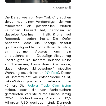
(KI generiert)
Die Detectives von New York City suchen
derzeit nach einem Verdächtigen, der von
mindestens elf potenziellen Mietern
Kautionen kassiert hat, nachdem er
dasselbe Apartment in Hell’s Kitchen auf
Facebook inseriert hatte. Die Opfer
berichten, dass die Anzeige absolut
glaubwürdig wirkte: hochauflösende Fotos,
ein legitimer Ausweis und ein
unterzeichneter DocuSign-Mietvertrag
überzeugten sie, mehrere Tausend Dollar
zu überweisen, bevor ihnen klar wurde,
dass mehrere „Mitbewohner“ dieselbe
Wohnung bezahlt hatten (
NY Post
). Dieser
Fall unterstreicht, wie entscheidend es ist,
Fake-Wohnungsanzeigen erkennen zu
können. Die
Federal Trade Commission
meldet, dass die von Verbrauchern
gemeldeten Verluste durch Online-Betrug
2024 um fünfundzwanzig Prozent auf 12,5
Milliarden USD gestiegen sind. Dennoch