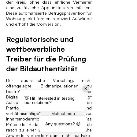
der Kreis, ohne dass ehrliche Vermieter
eine zusätzliche App installieren müssen.
Diese automatisierte Betrugsprävention für
Wohnungsplattformen reduziert Aufwände
und erhöht die Conversion.
Regulatorische und
wettbewerbliche
Treiber für die Prüfung
der Bildauthentizität
Der australische Vorschlag, nicht
offengelegte Bildmanipulationen zu
✕
bestrafen, wird kein Einzelfall bleiben. Der
Digital Services Act der EU ermächtigt
👋 Hi! Interested in testing
Aufsichtsbehörden, von großen
our solutions?
Plattformen „angemessene und
verhältnismäßige“ Maßnahmen zur
Inhaltsmoderation zu verlangen, und das
Any questions? 😊
Prüfen der Bildauthentizität entwickelt sich
rasch zu einer solchen Maßnahme. Frühe
Anwender verhindern damit nicht nur Fake-