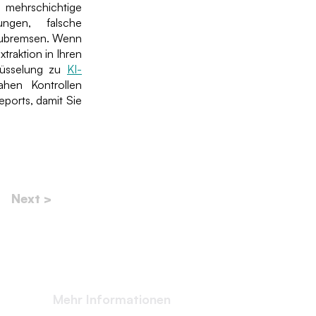
hrschichtige
ungen, falsche
zubremsen. Wenn
raktion in Ihren
lüsselung zu
KI-
ahen Kontrollen
eports, damit Sie
Next >
Mehr Informationen