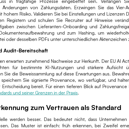
ss in tragfähige Prozesse eingebettet sein. Verlangen S
ei Änderungen von Zahlungsdaten. Erzwingen Sie das Vier-A
 hohem Risiko. Validieren Sie bei Einstellungen und Lizenzen D
en Registern und schulen Sie Recruiter auf Hinweise veränd
fgaben zwischen Lieferanten-Onboarding und Zahlungsfreiga
r Dokumentenaufbewahrung und zum Hashing, um wiederholt
atei oder desselben PDFs unter unterschiedlichen Aktenzeichen
d Audit-Bereitschaft
en erwarten zunehmend Nachweise zur Herkunft. Der EU AI Act s
ichten für bestimmte KI-Nutzungen und stärkere Aufsicht 
ten Sie die Beweissammlung auf diese Erwartungen aus. Bewahre
 speichern Sie signierte Provenance, wo verfügbar, und halten
 Entscheidung bereit. Für einen tieferen Blick auf Provenance
dards und seiner Grenzen in der Praxis
.
rkennung zum Vertrauen als Standard
elle werden besser. Das bedeutet nicht, dass Unternehmen 
sen. Das Muster ist einfach: früh erkennen, bei Zweifel ern