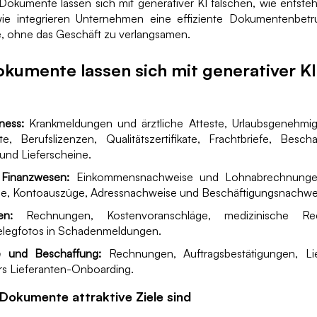
 Dokumente lassen sich mit generativer KI fälschen, wie entste
wie integrieren Unternehmen eine effiziente Dokumentenbetr
se, ohne das Geschäft zu verlangsamen.
kumente lassen sich mit generativer KI
ness:
Krankmeldungen und ärztliche Atteste, Urlaubsgenehmi
te, Berufslizenzen, Qualitätszertifikate, Frachtbriefe, Bescha
nd Lieferscheine.
Finanzwesen:
Einkommensnachweise und Lohnabrechnungen,
äge, Kontoauszüge, Adressnachweise und Beschäftigungsnachwe
en:
Rechnungen, Kostenvoranschläge, medizinische R
elegfotos in Schadenmeldungen.
 und Beschaffung:
Rechnungen, Auftragsbestätigungen, Li
rs Lieferanten-Onboarding.
Dokumente attraktive Ziele sind