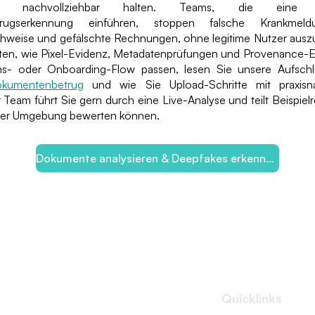
gen nachvollziehbar halten. Teams, die eine me
rugserkennung einführen, stoppen falsche Krankmeld
weise und gefälschte Rechnungen, ohne legitime Nutzer aus
en, wie Pixel-Evidenz, Metadatenprüfungen und Provenance-Ext
ms- oder Onboarding-Flow passen, lesen Sie unsere Aufsch
okumentenbetrug
und wie Sie Upload-Schritte mit praxisn
 Team führt Sie gern durch eine Live-Analyse und teilt Beispielr
hrer Umgebung bewerten können.
Dokumente analysieren & Deepfakes erkennen
Quicklinks