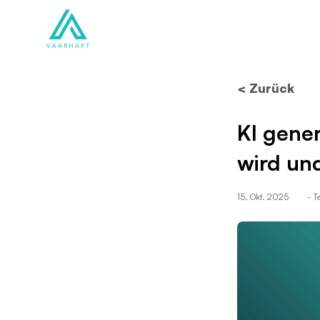
Lösungen
Produkte
< Zurück
KI gene
wird un
15. Okt. 2025
- 