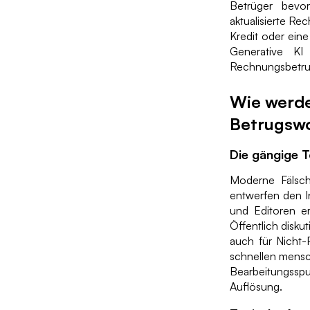
Betrüger bevo
aktualisierte R
Kredit oder ein
Generative KI
Rechnungsbetrug
Wie werde
Betrugswo
Die gängige T
Moderne Fälsch
entwerfen den In
und Editoren er
Öffentlich disk
auch für Nicht-
schnellen mensch
Bearbeitungssp
Auflösung.