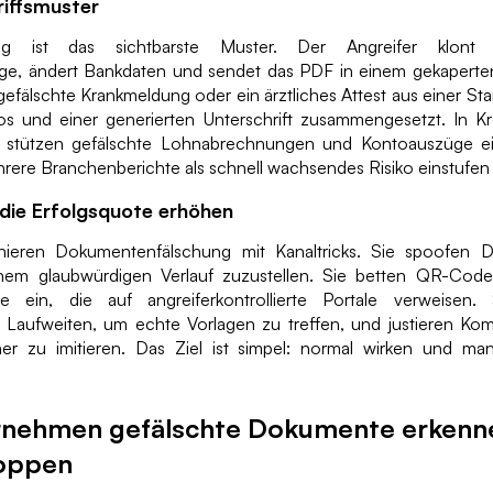
riffsmuster
ug ist das sichtbarste Muster. Der Angreifer klont
age, ändert Bankdaten und sendet das PDF in einem gekaperte
gefälschte Krankmeldung oder ein ärztliches Attest aus einer St
s und einer generierten Unterschrift zusammengesetzt. In K
g stützen gefälschte Lohnabrechnungen und Kontoauszüge ei
ehrere Branchenberichte als schnell wachsendes Risiko einstufen 
 die Erfolgsquote erhöhen
nieren Dokumentenfälschung mit Kanaltricks. Sie spoofen 
nem glaubwürdigen Verlauf zuzustellen. Sie betten QR-Code
se ein, die auf angreiferkontrollierte Portale verweisen. 
d Laufweiten, um echte Vorlagen zu treffen, und justieren Kom
 zu imitieren. Das Ziel ist simpel: normal wirken und man
rnehmen gefälschte Dokumente erkenn
toppen