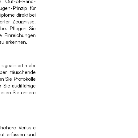
ie Out-of-Band-
ugen-Prinzip für
iplome direkt bei
erter Zeugnisse.
be. Pflegen Sie
e Einreichungen
 zu erkennen.
ignalisiert mehr
über täuschende
n Sie Protokolle
 Sie auditfähige
 lesen Sie unsere
höhere Verluste
eut erfassen und