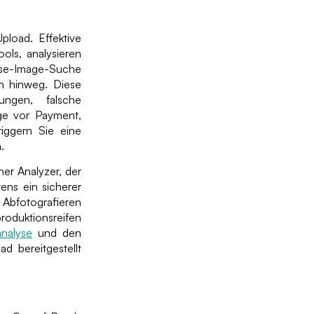
load. Effektive
ols, analysieren
erse-Image-Suche
n hinweg. Diese
ungen, falsche
äge vor Payment,
iggern Sie eine
.
her Analyzer, der
ens ein sicherer
s Abfotografieren
oduktionsreifen
nalyse
und den
 bereitgestellt