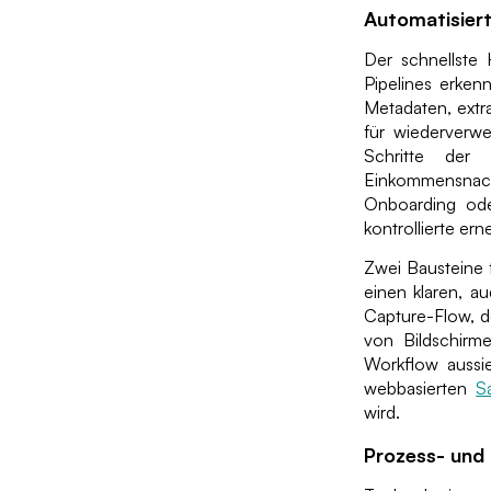
Automatisiert
Der schnellste
Pipelines erken
Metadaten, extr
für wiederverw
Schritte der 
Einkommensnachw
Onboarding ode
kontrollierte er
Zwei Bausteine f
einen klaren, a
Capture-Flow, de
von Bildschirm
Workflow aussi
webbasierten
S
wird.
Prozess- und 