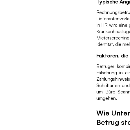
Typische Ang
Rechnungsbetr
Lieferantenvorl
In HR wird eine 
Krankenhauslogo
Mieterscreenin
Identität, die m
Faktoren, die
Betrüger kombi
Fälschung in ei
Zahlungshinwei
Schriftarten un
um Büro-Scanner
umgehen.
Wie Unte
Betrug s