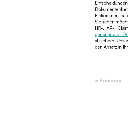
Entscheidun
Dokumentenbet
Einkommensnach
Sie sehen möcht
HR-, AP-, Clai
generiertem D
absichern. Unser
den Ansatz in I
< Previous