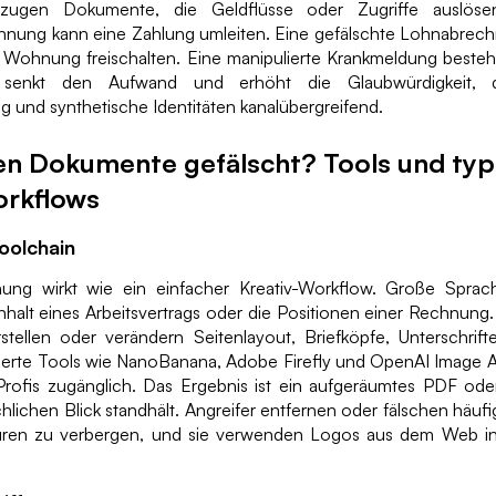
rzugen Dokumente, die Geldflüsse oder Zugriffe auslösen
echnung kann eine Zahlung umleiten. Eine gefälschte Lohnabrec
e Wohnung freischalten. Eine manipulierte Krankmeldung beste
 senkt den Aufwand und erhöht die Glaubwürdigkeit, d
 und synthetische Identitäten kanalübergreifend.
n Dokumente gefälscht? Tools und typ
rkflows
oolchain
ung wirkt wie ein einfacher Kreativ-Workflow. Große Sprac
halt eines Arbeitsvertrags oder die Positionen einer Rechnung
stellen oder verändern Seitenlayout, Briefköpfe, Unterschrif
utierte Tools wie NanoBanana, Adobe Firefly und OpenAI Image 
Profis zugänglich. Das Ergebnis ist ein aufgeräumtes PDF o
lichen Blick standhält. Angreifer entfernen oder fälschen häu
uren zu verbergen, und sie verwenden Logos aus dem Web i