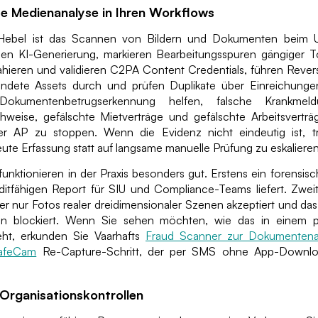
e Medienanalyse in Ihren Workflows
 Hebel ist das Scannen von Bildern und Dokumenten beim Up
nen KI-Generierung, markieren Bearbeitungsspuren gängiger To
ahieren und validieren C2PA Content Credentials, führen Rev
endete Assets durch und prüfen Duplikate über Einreichunge
Dokumentenbetrugserkennung helfen, falsche Krankmeld
eise, gefälschte Mietverträge und gefälschte Arbeitsvertr
r AP zu stoppen. Wenn die Evidenz nicht eindeutig ist, tr
neute Erfassung statt auf langsame manuelle Prüfung zu eskalieren
unktionieren in der Praxis besonders gut. Erstens ein forensisc
uditfähigen Report für SIU und Compliance-Teams liefert. Zweit
r nur Fotos realer dreidimensionaler Szenen akzeptiert und da
en blockiert. Wenn Sie sehen möchten, wie das in einem pr
eht, erkunden Sie Vaarhafts
Fraud Scanner zur Dokumentena
afeCam
Re-Capture-Schritt, der per SMS ohne App-Download
Organisationskontrollen