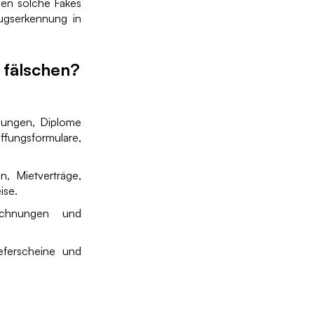
hen solche Fakes
ugserkennung in
 fälschen?
gungen, Diplome
ffungsformulare,
 Mietverträge,
ise.
echnungen und
eferscheine und