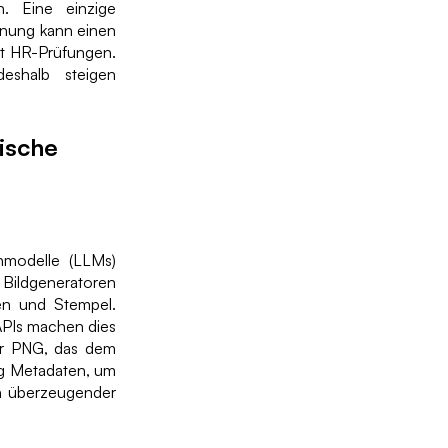
. Eine einzige
hnung kann einen
ht HR-Prüfungen.
eshalb steigen
ische
hmodelle (LLMs)
. Bildgeneratoren
ten und Stempel.
APIs machen dies
der PNG, das dem
fig Metadaten, um
n überzeugender