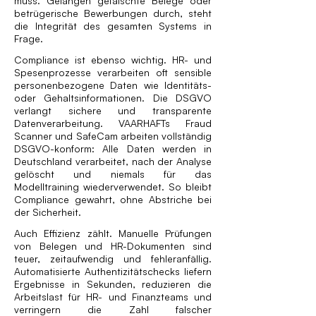
muss. Gelangen gefälschte Belege oder
betrügerische Bewerbungen durch, steht
die Integrität des gesamten Systems in
Frage.
Compliance ist ebenso wichtig. HR- und
Spesenprozesse verarbeiten oft sensible
personenbezogene Daten wie Identitäts-
oder Gehaltsinformationen. Die DSGVO
verlangt sichere und transparente
Datenverarbeitung. VAARHAFTs Fraud
Scanner und SafeCam arbeiten vollständig
DSGVO-konform: Alle Daten werden in
Deutschland verarbeitet, nach der Analyse
gelöscht und niemals für das
Modelltraining wiederverwendet. So bleibt
Compliance gewahrt, ohne Abstriche bei
der Sicherheit.
Auch Effizienz zählt. Manuelle Prüfungen
von Belegen und HR-Dokumenten sind
teuer, zeitaufwendig und fehleranfällig.
Automatisierte Authentizitätschecks liefern
Ergebnisse in Sekunden, reduzieren die
Arbeitslast für HR- und Finanzteams und
verringern die Zahl falscher