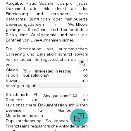
Aufgabe. Fraud Scanner überprüft jedes
Dokument oder Bild direkt bei der
Einreichung und verhindert, dass
gefälschte Quittungen oder manipulierte
Bewerbungsdateien in Workflows
gelangen. SafeCam liefert bei erhöhtem
Risiko eine Quellgarantie und stellt die
Echtheit von Live-Aufnahmen sicher.
Die Kombination aus automatischem
Screening und Eskalation schützt sowohl
vor einfachen Betrugsversuchen als auch
✕
vor hochentwickelten Fälschungen.
Gleichzeitig bleibt die User Experience
👋 Hi! Interested in testing
reibungslos: Echte Mitarbeitende und
our solutions?
Bewerbende schließen ihre Prozesse ohne
Verzögerung ab.
Strukturierte PDF-Reports erhöhen die
Any questions? 😊
Resilienz zusätzlich. Sie liefern
revisionssichere Dokumentation mit klaren
Beweisen für Manipulationen,
Metadatenanalysen und
Duplikaterkennung. So können HR- und
Finanzteams regulatorische Anforderungen