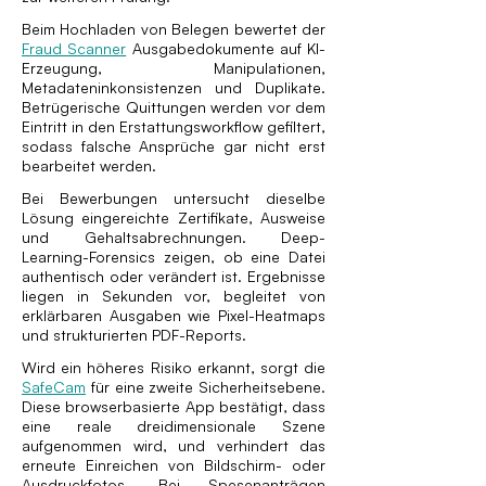
Beim Hochladen von Belegen bewertet der
Fraud Scanner
Ausgabedokumente auf KI-
Erzeugung, Manipulationen,
Metadateninkonsistenzen und Duplikate.
Betrügerische Quittungen werden vor dem
Eintritt in den Erstattungsworkflow gefiltert,
sodass falsche Ansprüche gar nicht erst
bearbeitet werden.
Bei Bewerbungen untersucht dieselbe
Lösung eingereichte Zertifikate, Ausweise
und Gehaltsabrechnungen. Deep-
Learning-Forensics zeigen, ob eine Datei
authentisch oder verändert ist. Ergebnisse
liegen in Sekunden vor, begleitet von
erklärbaren Ausgaben wie Pixel-Heatmaps
und strukturierten PDF-Reports.
Wird ein höheres Risiko erkannt, sorgt die
SafeCam
für eine zweite Sicherheitsebene.
Diese browserbasierte App bestätigt, dass
eine reale dreidimensionale Szene
aufgenommen wird, und verhindert das
erneute Einreichen von Bildschirm- oder
Ausdruckfotos. Bei Spesenanträgen