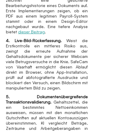
zeichnet eine gesicherte
Bearbeitungshistorie eines Dokuments auf.
Erste Implementierungen zeigen, ob ein
PDF aus einem legitimen Payroll-System
stammt oder in einem Design-Editor
nachgebaut wurde. Eine tiefere Analyse
bietet
dieser Beitrag
.
4. Live-Bild-Rückerfassung.
Weist die
Erstkontrolle ein mittleres Risiko aus,
zwingt die erneute Aufnahme der
Gehaltsdokumente per sicherer Webcam
viele Betrugsversuche in die Knie. SafeCam
von Vaarhaft ermöglicht diesen Ablauf
direkt im Browser, ohne App-Installation,
prüft auf abfotografierte Ausdrucke und
blockiert den Versuch, einen Bildschirm mit
manipuliertem Bild zu zeigen.
5. Dokumentenübergreifende
Transaktions­validierung.
Gehaltszettel, die
ein bestimmtes Nettoeinkommen
ausweisen, müssen mit den monatlichen
Gutschriften auf aktuellen Kontoauszügen
übereinstimmen. KI vergleicht Beträge,
Zeiträume und Arbeitgeberangaben in