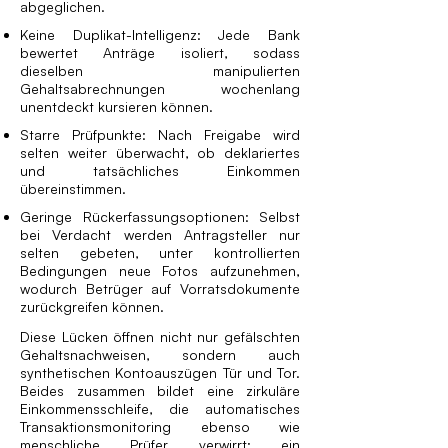
abgeglichen.
Keine Duplikat-Intelligenz: Jede Bank
bewertet Anträge isoliert, sodass
dieselben manipulierten
Gehaltsabrechnungen wochenlang
unentdeckt kursieren können.
Starre Prüf­punkte: Nach Freigabe wird
selten weiter überwacht, ob deklariertes
und tatsächliches Einkommen
übereinstimmen.
Geringe Rückerfassungs­optionen: Selbst
bei Verdacht werden Antragsteller nur
selten gebeten, unter kontrollierten
Bedingungen neue Fotos aufzunehmen,
wodurch Betrüger auf Vorratsdokumente
zurückgreifen können.
Diese Lücken öffnen nicht nur gefälschten
Gehaltsnachweisen, sondern auch
synthetischen Kontoauszügen Tür und Tor.
Beides zusammen bildet eine zirkuläre
Einkommensschleife, die automatisches
Transaktions­monitoring ebenso wie
menschliche Prüfer verwirrt: ein