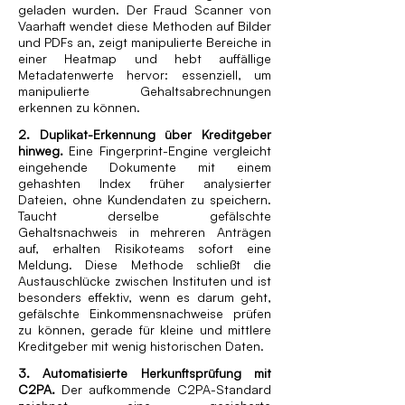
geladen wurden. Der Fraud Scanner von
Vaarhaft wendet diese Methoden auf Bilder
und PDFs an, zeigt manipulierte Bereiche in
einer Heatmap und hebt auffällige
Metadatenwerte hervor: essenziell, um
manipulierte Gehaltsabrechnungen
erkennen zu können.
2. Duplikat-Erkennung über Kreditgeber
hinweg.
Eine Fingerprint-Engine vergleicht
eingehende Dokumente mit einem
gehashten Index früher analysierter
Dateien, ohne Kundendaten zu speichern.
Taucht derselbe gefälschte
Gehaltsnachweis in mehreren Anträgen
auf, erhalten Risikoteams sofort eine
Meldung. Diese Methode schließt die
Austauschlücke zwischen Instituten und ist
besonders effektiv, wenn es darum geht,
gefälschte Einkommensnachweise prüfen
zu können, gerade für kleine und mittlere
Kreditgeber mit wenig historischen Daten.
3. Automatisierte Herkunfts­prüfung mit
C2PA.
Der aufkommende C2PA-Standard