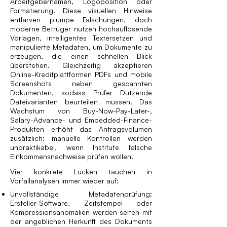
Arbeitgebernamen, Logoposition oder
Formatierung. Diese visuellen Hinweise
entlarven plumpe Fälschungen, doch
moderne Betrüger nutzen hochauflösende
Vorlagen, intelligentes Textersetzen und
manipulierte Metadaten, um Dokumente zu
erzeugen, die einen schnellen Blick
überstehen. Gleichzeitig akzeptieren
Online-Kreditplattformen PDFs und mobile
Screenshots neben gescannten
Dokumenten, sodass Prüfer Dutzende
Dateivarianten beurteilen müssen. Das
Wachstum von Buy-Now-Pay-Later-,
Salary-Advance- und Embedded-Finance-
Produkten erhöht das Antragsvolumen
zusätzlich: manuelle Kontrollen werden
unpraktikabel, wenn Institute falsche
Einkommensnachweise prüfen wollen.
Vier konkrete Lücken tauchen in
Vorfallanalysen immer wieder auf:
Unvollständige Metadatenprüfung:
Ersteller-Software, Zeitstempel oder
Kompressions­anomalien werden selten mit
der angeblichen Herkunft des Dokuments