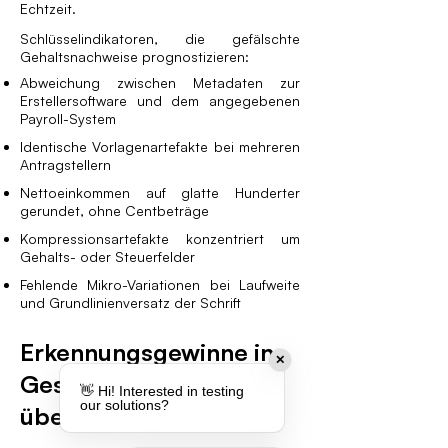
Echtzeit.
Schlüsselindikatoren, die gefälschte
Gehaltsnachweise prognostizieren:
Abweichung zwischen Metadaten zur
Erstellersoftware und dem angegebenen
Payroll-System
Identische Vorlagenartefakte bei mehreren
Antragstellern
Nettoeinkommen auf glatte Hunderter
gerundet, ohne Centbeträge
Kompressionsartefakte konzentriert um
Gehalts- oder Steuerfelder
Fehlende Mikro-Variationen bei Laufweite
und Grundlinienversatz der Schrift
Erkennungsgewinne in
✕
Geschäftserfolg
👋 Hi! Interested in testing
our solutions?
übersetzen