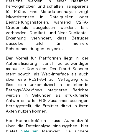
Bereiche werden in einer Heatmap
hervorgehoben und schaffen Transparenz
für Prüfer. Eine Metadatenanalyse zeigt
Inkonsistenzen in Dateiquellen oder
Bearbeitungshistorien, während C2PA-
Credentials ausgelesen werden, falls
vorhanden. Duplikat- und Near-Duplicate-
Erkennung verhindert, dass Betrüger
dasselbe Bild für mehrere
Schadenmeldungen recyceln.
Der Vorteil für Plattformen liegt in der
Automatisierung sonst zeitaufwendiger
manueller Kontrollen. Der Fraud Scanner
steht sowohl als Web-Interface als auch
über eine REST-API zur Verfügung und
lässt sich unkompliziert in bestehende
Betrugs-Workflows integrieren. Berichte
werden in Sekunden als strukturierte
Antworten oder PDF-Zusammenfassungen
bereitgestellt, die Ermittler direkt in ihren
Akten nutzen können.
Bei Hochrisikofällen muss Authentizität
über die Dateianalyse hinausgehen. Hier
bietet
SafeCam
Mehrwert. Die sichere