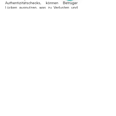
Authentizitätschecks, können Betrüger
Lücken ausnutzen, was zu Verlusten und
Reputationsschäden führt. Plattformen, die
Geschwindigkeit mit forensischer Tiefe
kombinieren, verschaffen sich dagegen
einen klaren Wettbewerbsvorteil. Sie
zeigen Kunden, dass Sicherheit proaktiv
statt reaktiv ist.
VAARHAFT kombiniert Fraud Scanner und
SafeCam und setzt damit einen Maßstab.
Automatisierte forensische Prüfungen
entlasten Prüfteams, während Live-
Verifizierung in Hochrisikofällen absolute
Sicherheit bietet. Gemeinsam erfüllen diese
Fähigkeiten die Anforderungen von
Regulierern und Kunden.
Resilienz gegen
digitalen Betrug
aufbauen
FraudTech-Anbieter, die jetzt in