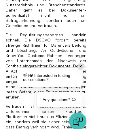
Nutzererlebnis und Branchenstandards.
Daher geht es bei Dokumenten­
authentizität nicht nur um
Betrugserkennung, sondern auch um
Compliance und Vertrauen.
Die Regulierungsbehörden handeln
schnell. Die DSGVO fordert bereits
strenge Richtlinien für Datenverarbeitung
und Löschung. Anti-Geldwäsche- und
Know-Your-Customer-Rahmen verlangen
von Unternehmen den Nachweis der
Echtheit eingereichter Dokumente. Der EU
✕
AI Act wird eine weitere Kontrolle darüber
👋 Hi! Interested in testing
einführen, wie KI-Tools in der Verifizierung
our solutions?
eingesetzt werden. FraudTech-Anbieter
ohne robuste Authentizitätsprüfungen
laufen Gefahr, diese Erwartungen nicht zu
erfüllen.
Any questions? 😊
Vertrauen ist ebenso entscheidend.
Unternehmen setzen FraudTech-
Plattformen nicht nur aus Effizienzgründen
ein, sondern weil sie sicher sein müssen,
dass Betrug verhindert wird. Fehlen starke