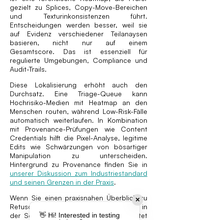
gezielt zu Splices, Copy-Move-Bereichen
und Texturinkonsistenzen führt.
Entscheidungen werden besser, weil sie
auf Evidenz verschiedener Teilanaysen
basieren, nicht nur auf einem
Gesamtscore. Das ist essenziell für
regulierte Umgebungen, Compliance und
Audit-Trails.
Diese Lokalisierung erhöht auch den
Durchsatz. Eine Triage-Queue kann
Hochrisiko-Medien mit Heatmap an den
Menschen routen, während Low-Risk-Fälle
automatisch weiterlaufen. In Kombination
mit Provenance-Prüfungen wie Content
Credentials hilft die Pixel-Analyse, legitime
Edits wie Schwärzungen von bösartiger
Manipulation zu unterscheiden.
Hintergrund zu Provenance finden Sie in
unserer Diskussion zum Industriestandard
und seinen Grenzen in der Praxis
.
Wenn Sie einen praxisnahen Überblick zu
✕
Retusche-Risiken im Underwriting und in
der Schadenregulierung brauchen, bietet
👋 Hi! Interested in testing