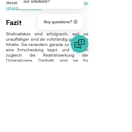
our solutions?
dieser Beitrag zusätzlichen Kontext:
Das
retuschierte Risiko
.
Fazit
Any questions? 😊
Shallowfakes sind erfolgreich, weil sie
unauffälliger sind als vollständig generierte
Inhalte. Sie verändern gerade so viel, dass
eine Entscheidung kippt, und erhalten
zugleich die Realitätswirkung der
Originalszene. Deshalb sind sie für
Versicherer und Finanzdienstleister
besonders riskant. Sie passieren
automatisierte Prozesse, die nur nach
globalen Deepfake-Artefakten suchen. Die
wirksamste Abwehr kombiniert
automatisierte Medienanalyse auf Pixel-
Ebene mit Provenance-Prüfungen,
Duplicate-Detection und selektiver,
verifizierter Neuerfassung. Wenn Ihr
Auftrag lautet, Deepfake-Betrug zu
erkennen und zu prüfen, ohne legitime
Kundenprozesse zu verlangsamen,
empfiehlt sich eine Forensic-First-