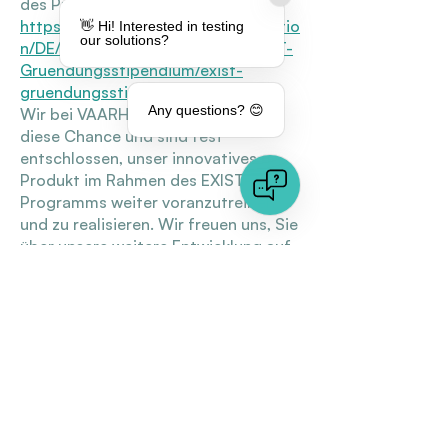
des Programms:
https://www.exist.de/EXIST/Navigatio
👋 Hi! Interested in testing
our solutions?
n/DE/Gruendungsfoerderung/EXIST-
Gruendungsstipendium/exist-
gruendungsstipendium.html
Any questions? 😊
Wir bei VAARHAFT freuen uns über
diese Chance und sind fest
entschlossen, unser innovatives
Produkt im Rahmen des EXIST-
Programms weiter voranzutreiben
und zu realisieren. Wir freuen uns, Sie
über unsere weitere Entwicklung auf
dem Laufenden zu halten.
Quicklinks
Dokumentenanalyse
Bildanalyse