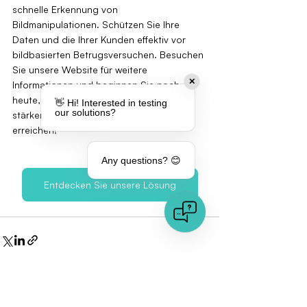
schnelle Erkennung von 
Bildmanipulationen. Schützen Sie Ihre 
Daten und die Ihrer Kunden effektiv vor 
bildbasierten Betrugsversuchen. Besuchen 
Sie unsere Website für weitere 
✕
Informationen und beginnen Sie noch 
heute, Ihre Datenschutzstrategien zu 
👋 Hi! Interested in testing
our solutions?
stärken und Datenschutz-Exzellenz zu 
erreichen!
Any questions? 😊
Entdecken Sie unsere Lösung
Aktuelle Beiträge
Alle ansehen