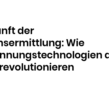
Ressourcen
Unternehmen
nft der
sermittlung: Wie
ennungstechnologien 
revolutionieren