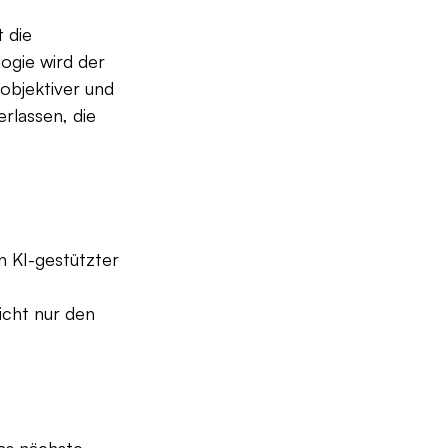
 die 
ogie wird der 
objektiver und 
rlassen, die 
n KI-gestützter 
cht nur den 
as nächste 