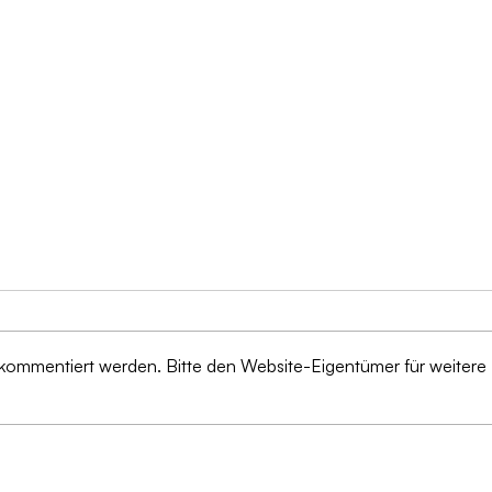
 kommentiert werden. Bitte den Website-Eigentümer für weitere
Von 
Schutz vor Betrug: KI-
Prax
Technologien verändern die