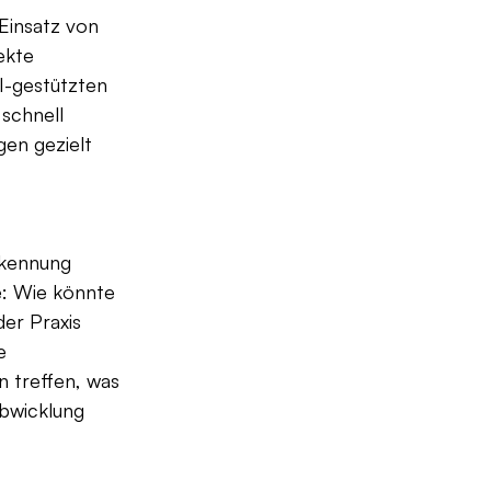
Einsatz von 
ekte 
I-gestützten 
schnell 
en gezielt 
rkennung 
ge: Wie könnte 
er Praxis 
e 
 treffen, was 
bwicklung 