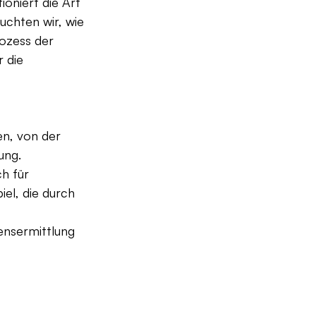
oniert die Art 
uchten wir, wie 
ozess der 
 die 
n, von der 
ung. 
h für 
el, die durch 
ensermittlung 