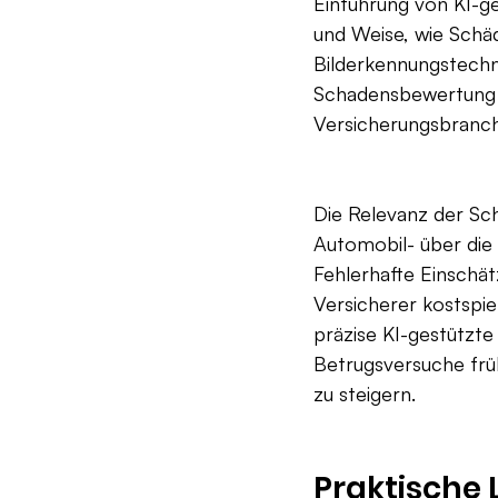
Einführung von KI-ge
und Weise, wie Schäd
Bilderkennungstechn
Schadensbewertung e
Versicherungsbranch
Die Relevanz der Sch
Automobil- über die 
Fehlerhafte Einschä
Versicherer kostspie
präzise KI-gestützte
Betrugsversuche früh
zu steigern.
Praktische