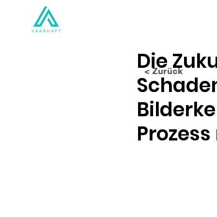
Lösungen
Produkte
Die Zuku
< Zurück
Schaden
Bilderk
Prozess 