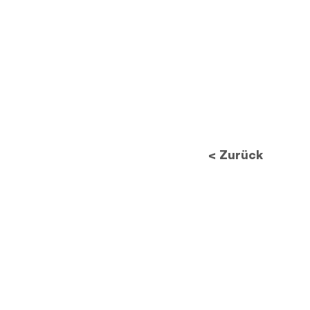
< Zurück
Zukunft des
Datenschutzes: Wie neue