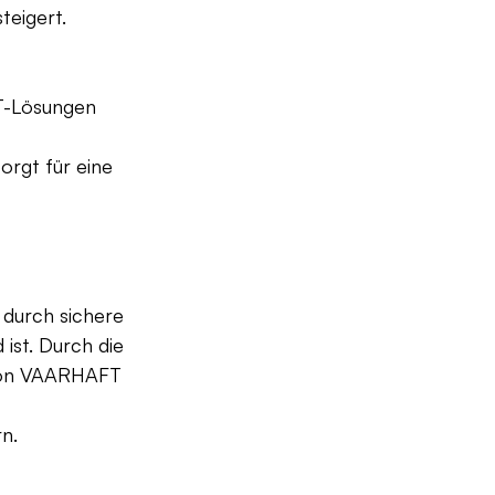
teigert.
T-Lösungen 
rgt für eine 
 durch sichere 
ist. Durch die 
 von VAARHAFT 
n.