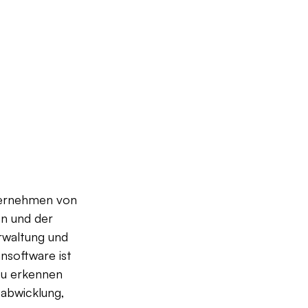
nternehmen von 
n und der 
rwaltung und 
nsoftware ist 
zu erkennen 
abwicklung, 