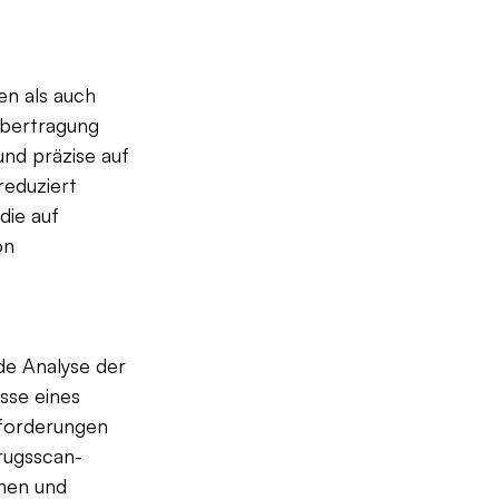
n als auch 
bertragung 
nd präzise auf 
reduziert 
die auf 
on 
de Analyse der 
sse eines 
forderungen 
rugsscan-
hen und 