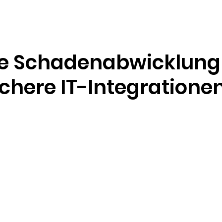
Ressourcen
Unternehmen
nte Schadenabwicklung
chere IT-Integratione