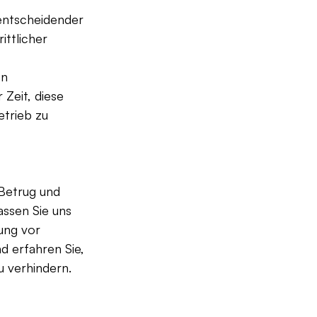
entscheidender 
ttlicher 
n 
Zeit, diese 
trieb zu 
Betrug und 
assen Sie uns 
ung vor 
 erfahren Sie, 
u verhindern.