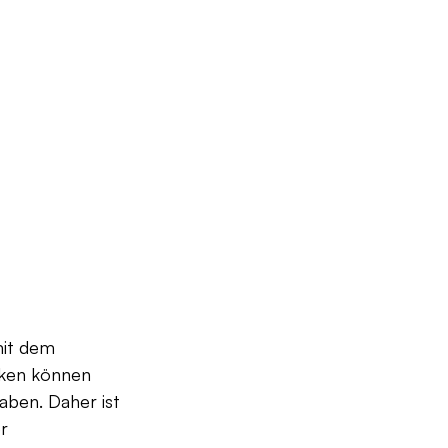
mit dem 
iken können 
aben. Daher ist 
r 