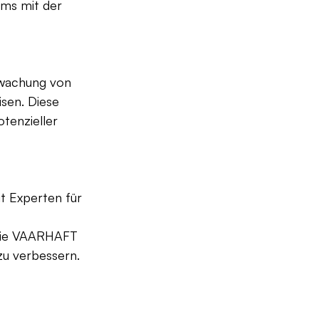
ams mit der 
rwachung von 
sen. Diese 
tenzieller 
t Experten für 
 sie VAARHAFT 
zu verbessern.