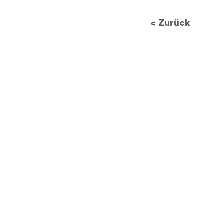
< Zurück
Zukunft des
Datenschutzes: Wie neue
Vorschriften die
Bildverarbeitung
revolutionieren werden