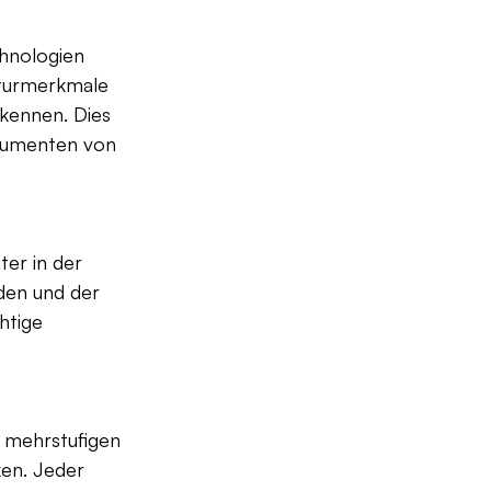
hnologien 
kturmerkmale 
kennen. Dies 
okumenten von 
er in der 
den und der 
htige 
 mehrstufigen 
en. Jeder 