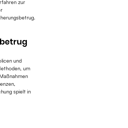
rfahren zur 
r 
cherungsbetrug.
betrug 
licen und 
 Methoden, um 
r Maßnahmen 
renzen, 
ung spielt in 