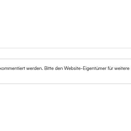
 kommentiert werden. Bitte den Website-Eigentümer für weitere
Von 
Schutz vor Betrug: KI-
Prax
Technologien verändern die
Dat
Landschaft des
für
Versicherungsmanagements
Bild