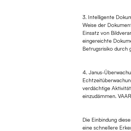
3. Intelligente Dok
Weise der Dokumente
Einsatz von Bildver
eingereichte Dokume
Betrugsrisiko durch
4. Janus-Überwachun
Echtzeitüberwachung
verdächtige Aktivitä
einzudämmen. VAARHA
Die Einbindung diese
eine schnellere Erk