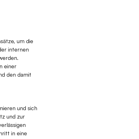
sätze, um die 
er internen 
werden. 
n einer 
nd den damit 
ieren und sich 
tz und zur 
erlässigen 
itt in eine 