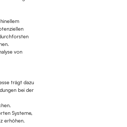
hinellem 
tenziellen 
durchforsten 
hen. 
alyse von 
esse trägt dazu 
dungen bei der 
hen. 
rten Systeme, 
nz erhöhen.