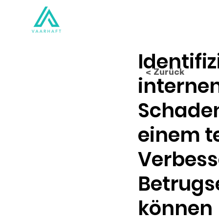
Lösungen
Produkte
Identifi
< Zurück
internen
Schaden
einem t
Verbess
Betrugs
können