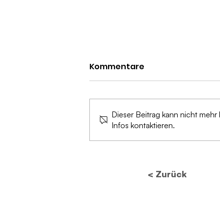
Kommentare
Dieser Beitrag kann nicht mehr
Infos kontaktieren.
Zukunft des
Datenschutzes: Wie neue
Vorschriften die
< Zurück
Bildverarbeitung
revolutionieren werden