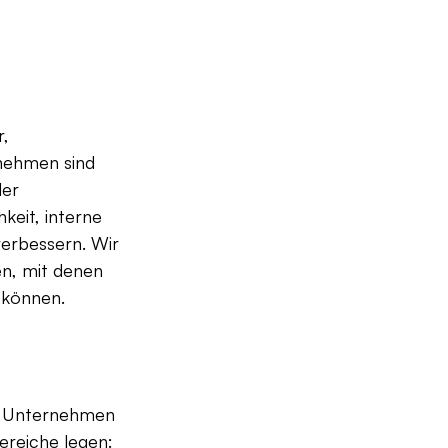
, 
nehmen sind 
der 
eit, interne 
verbessern. Wir 
n, mit denen 
 können.
en Unternehmen 
ereiche legen: