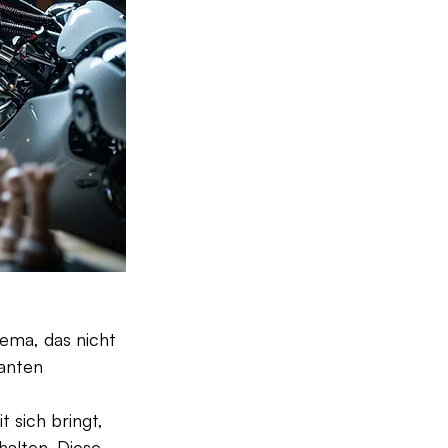
hema, das nicht 
anten 
 sich bringt, 
halten. Diese 