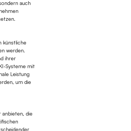
 sondern auch 
rnehmen 
setzen.
 künstliche 
en werden. 
d ihrer 
 KI-Systeme mit 
ale Leistung 
erden, um die 
 anbieten, die 
ifischen 
ntscheidender 