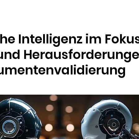
Ressourcen
Unternehmen
he Intelligenz im Fokus
 und Herausforderunge
umentenvalidierung