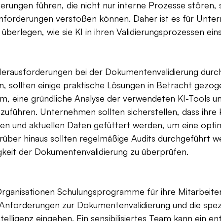
dierungen führen, die nicht nur interne Prozesse stören,
nforderungen verstoßen können. Daher ist es für Unte
u überlegen, wie sie KI in ihren Validierungsprozessen ein
Herausforderungen bei der Dokumentenvalidierung durch
n, sollten einige praktische Lösungen in Betracht gezog
am, eine gründliche Analyse der verwendeten KI-Tools un
zuführen. Unternehmen sollten sicherstellen, dass ihre
gen und aktuellen Daten gefüttert werden, um eine optim
rüber hinaus sollten regelmäßige Audits durchgeführt w
igkeit der Dokumentenvalidierung zu überprüfen.
 Organisationen Schulungsprogramme für ihre Mitarbeiter
n Anforderungen zur Dokumentenvalidierung und die spez
ntelligenz eingehen. Ein sensibilisiertes Team kann ein e