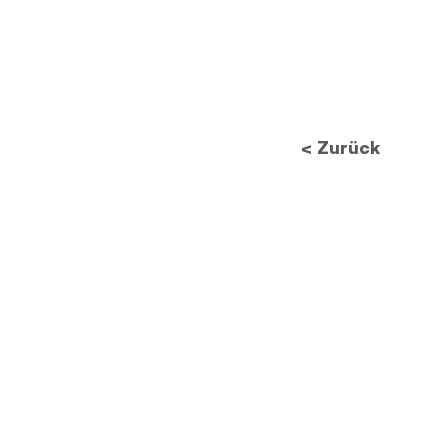
< Zurück
Zukunft des
Datenschutzes: Wie neue
Vorschriften die
Bildverarbeitung
revolutionieren werden