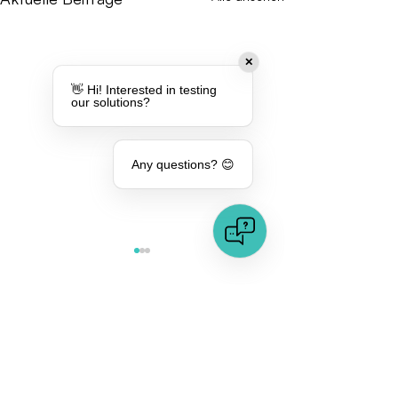
✕
👋 Hi! Interested in testing
our solutions?
Any questions? 😊
Kommentare
Von der Theorie
Dieser Beitrag kann nicht mehr