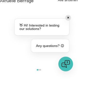
Aktuelle Beiträge
✕
👋 Hi! Interested in testing
our solutions?
Any questions? 😊
Kommentare
Von der Theorie
Dieser Beitrag kann nicht mehr