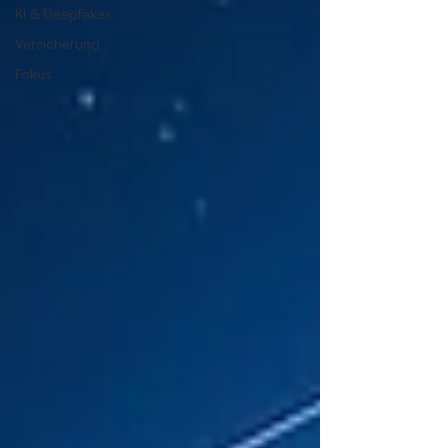
KI & Deepfakes
Versicherung
Fokus