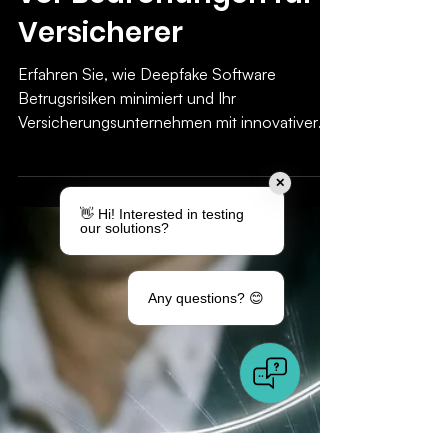
24. Sept. 2024
5 Min. Lesezeit
KI & Deepfakes
Deepfake Software:
Ein sinnvoller Schutz
vor Bedrohungen für
✕
Versicherer
👋 Hi! Interested in testing
our solutions?
Erfahren Sie, wie Deepfake Software
Betrugsrisiken minimiert und Ihr
Any questions? 😊
Versicherungsunternehmen mit innovativer
Technologie schützt.