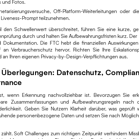
s und Fotos.
etarisierungsversuche, Off-Platform-Weiterleitungen oder d
 Liveness-Prompt teilzunehmen.
il den Schwellenwert überschreitet, führen Sie eine kurze, ge
prüfung durch und halten Sie Aufbewahrungsfristen kurz. Der 
d Dokumentation. Die FTC hebt die finanziellen Auswirkunge
an Verbraucherschutz hervor. Richten Sie Ihre Eskalations
 an Ihren eigenen Privacy-by-Design-Verpflichtungen aus.
 Überlegungen: Datenschutz, Complia
rnance
t, wenn Erkennung nachvollziehbar ist. Bevorzugen Sie erk
sbare Zusammenfassungen und Aufbewahrungsregeln nach d
derlichkeit. Geben Sie Nutzern Klarheit darüber, was geprüft
ruhende personenbezogene Daten und setzen Sie nach Möglichke
zählt. Soft Challenges zum richtigen Zeitpunkt verhindern Mis