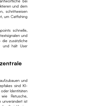
rantwortliche bei
ektieren und dem
n, schrittweisen
et, um Catfishing
oints schnelle,
ntextsignalen und
 die zusätzliche
y und hält User
zentrale
n aufzubauen und
epfakes sind KI-
 oder Identitäten
n wie Retusche,
m unverändert ist