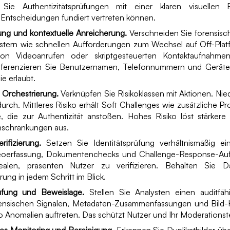
Sie Authentizitätsprüfungen mit einer klaren visuellen E
Entscheidungen fundiert vertreten können.
ung und kontextuelle Anreicherung.
Verschneiden Sie forensisc
stern wie schnellen Aufforderungen zum Wechsel auf Off-Plat
on Videoanrufen oder skriptgesteuerten Kontaktaufnahme
ferenzieren Sie Benutzernamen, Telefonnummern und Geräte
ie erlaubt.
e Orchestrierung.
Verknüpfen Sie Risikoklassen mit Aktionen. Niedr
urch. Mittleres Risiko erhält Soft Challenges wie zusätzliche Pro
, die zur Authentizität anstoßen. Hohes Risiko löst stärker
inschränkungen aus.
ifizierung.
Setzen Sie Identitätsprüfung verhältnismäßig e
deoerfassung, Dokumentenchecks und Challenge-Response-Au
alen, präsenten Nutzer zu verifizieren. Behalten Sie D
ung in jedem Schritt im Blick.
üfung und Beweislage.
Stellen Sie Analysten einen auditfäh
rensischen Signalen, Metadaten-Zusammenfassungen und Bild-
o Anomalien auftreten. Das schützt Nutzer und Ihr Moderations