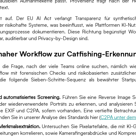
ausiblen Aufnahmekette passt. Provenienz fragt nach der Her
ext.
lt auf. Der EU AI Act verlangt Transparenz für syntheti
er risikohafte Systeme, was beeinflusst, wie Plattformen KI-N
nungsprozesse dokumentieren. Diese Richtung begünstigt Wor
ar, auditierbar und Privacy-by-Design sind.
snaher Workflow zur Catfishing-Erkennu
 die Frage, nach der viele Teams online suchen, nämlich wie
low mit forensischen Checks und risikobasierten zusätzlichen
 die folgende Sieben-Schritte-Sequenz als bewährter Startp
 automatisiertes Screening.
Führen Sie eine Reverse Image S
der wiederverwendete Porträts zu erkennen, und analysieren 
e EXIF und C2PA, sofern vorhanden. Eine vertiefte Betracht
nden Sie in unserer Analyse des Standards hier (
C2PA unter dem
erkmalsextraktion.
Untersuchen Sie Pixelartefakte, die mit KI-
beitungen korrelieren, sowie Kamerafingerabdrücke und Kompres