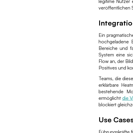
legitime Nutzer 
veröffentlichen 
Integratio
Ein pragmatische
hochgeladene B
Bereiche und fa
System eine sic
Flow an, der Bil
Positives und kon
Teams, die dies
erklärbare Heat
bestehende Mod
ermöglicht
die 
blockiert gleich
Use Cases
Führungskräfte f