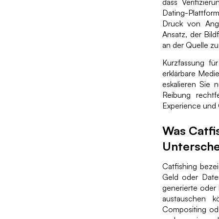
dass Verifizier
Dating-Plattfor
Druck von Angre
Ansatz, der Bild
an der Quelle zu
Kurzfassung fü
erklärbare Medie
eskalieren Sie 
Reibung rechtf
Experience und 
Was Catfi
Untersch
Catfishing beze
Geld oder Daten
generierte oder 
austauschen kö
Compositing oder