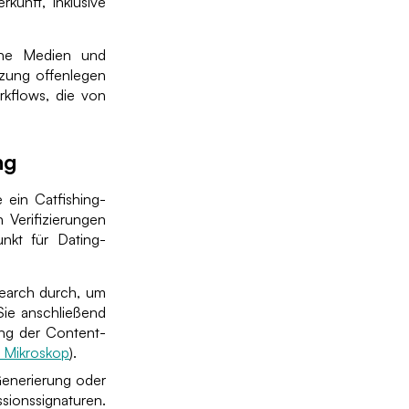
kunft, inklusive
sche Medien und
utzung offenlegen
kflows, die von
ng
 ein Catfishing-
 Verifizierungen
unkt für Dating-
earch durch, um
Sie anschließend
ung der Content-
 Mikroskop
).
Generierung oder
sionssignaturen.