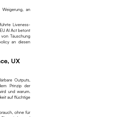
ie Weigerung, an
führte Liveness-
EU AI Act betont
n von Täuschung
policy an diesen
nce, UX
lärbare Outputs,
em Prinzip der
 wird und warum.
it auf flüchtige
sbrauch, ohne für