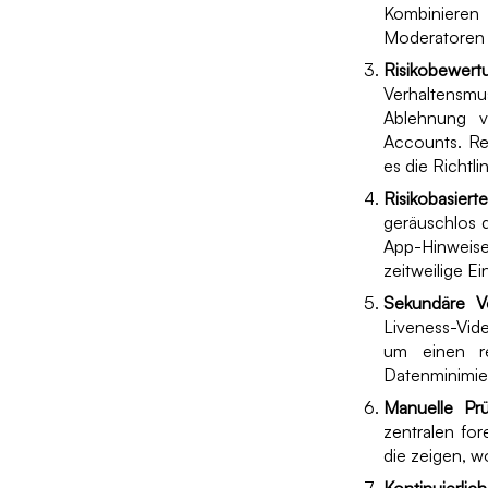
Kombinieren 
Moderatoren 
Risikobewert
Verhaltensmu
Ablehnung v
Accounts. Re
es die Richtlin
Risikobasiert
geräuschlos d
App-Hinweise
zeitweilige E
Sekundäre Ver
Liveness-Vi
um einen re
Datenminimier
Manuelle Pr
zentralen fo
die zeigen, w