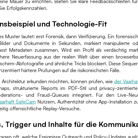
eine Mauer zu errichten. Bieten Sie klare Feedbackschleifen f
Sie Erfolgskennzahlen.
nsbeispiel und Technologie-Fit
s Muster lautet: erst Forensik, dann Verifizierung. Ein forensisc
ilder und Dokumente in Sekunden, markiert manipulierte ode
sst Metadaten zusammen. Wird ein Profil als verdächtig marki
here Neuerfassung aus der realen Welt über einen browserb
dschirm-Abfotografie und ähnliche Tricks blockiert. Diese Sequen
zentriert härtere Prüfungen auf die risikoreichsten Fälle.
e Architektur erkunden möchten, können prüfen, wie
der Vaarha
maps, strukturierte Reports im PDF-Stil und privacy-zentrierte
erations- und Fraud-Queues integriert. Für den Live-Neuer
Vaarhaft SafeCam
Nutzern, Authentizität ohne App-Installation zu
zeitig offensichtliche Replay-Versuche.
, Trigger und Inhalte für die Kommunik
ragen oft, welche Ereignisse Outreach und Policy-Updates auslö