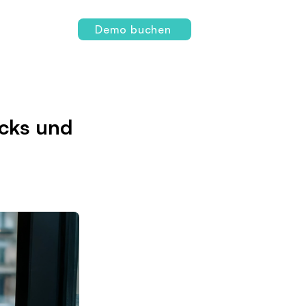
Login
Demo buchen
ecks und