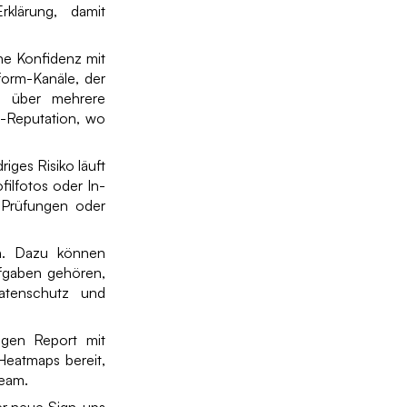
rklärung, damit
he Konfidenz mit
form-Kanäle, der
n über mehrere
-Reputation, wo
iges Risiko läuft
filfotos oder In-
e Prüfungen oder
in. Dazu können
fgaben gehören,
atenschutz und
igen Report mit
Heatmaps bereit,
team.