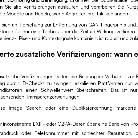
hes Monitoring und Bereinigung.
Erkennen Sie Duplikatbilder üb
n Sie alte Verifizierungen auslaufen und verarbeiten Sie Nutze
 Sie Modelle und Regeln, wenn Angreifer ihre Taktiken ändern.
n sich an. Forschung zur Entfernung von GAN-Fingerprints und z
ktoren für nur eine Technik über die Zeit an Wirkung verlieren.
enienz-, Pixel- und Kontextsignale kombiniert, ist robust und zuk
erte zusätzliche Verifizierungen: wann 
usätzliche Verifizierungen halten die Reibung im Verhältnis zur
Tag durch ID-Checks zu zwingen, eskalieren Plattformen nur, 
ndikatoren einen Schwellenwert überschreiten. Das ist nut
wachsenden Transparenzerwartungen.
se Image Search oder eine Duplikaterkennung markierte 
 inkonsistente EXIF- oder C2PA-Daten über eine Serie von Prof
rabdruck oder Telefonnummer mit schlechter Reputation, o