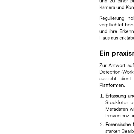
und zu einer pl
Kamera und Kont
Regulierung ho
verpflichtet höh
und ihre Erken
Haus aus erklärb
Ein praxi
Zur Antwort auf
Detection-Workf
aussieht, dient
Plattformen.
Erfassung und
Stockfotos o
Metadaten wi
Provenienz fi
Forensische M
starken Bear