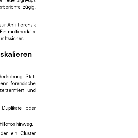
er neue Sign-ups
rberichte zügig.
ur Anti-Forensik
 Ein multimodaler
unftssicher.
eskalieren
 Bedrohung. Statt
wenn forensische
zerzentriert und
Duplikate oder
ilfotos hinweg.
der ein Cluster