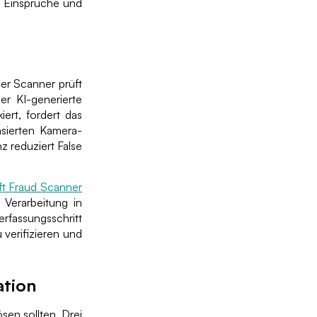
ür Einsprüche und
her Scanner prüft
r KI-generierte
ert, fordert das
asierten Kamera-
z reduziert False
ft Fraud Scanner
 Verarbeitung in
fassungsschritt
 verifizieren und
ation
sen sollten. Drei