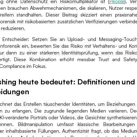
ung ohne Datenschutz ein Risikomultiplikator ist (
People
). Ve
men brauchen Abwehrmechanismen, die skalieren, Nutzer resp
ifern standhalten. Dieser Beitrag skizziert einen praxisnahe
forensik mit risikobasierten zusätzlichen Verifizierungen verbind
 reduzieren.
r Entscheider: Setzen Sie an Upload- und Messaging-Touchp
nforensik ein, bewerten Sie das Risiko mit Verhaltens- und Ko
nur dann zu einer stärkeren Identitätsprüfung, wenn das Risiko
ertigt. Diese Kombination erhöht messbar Trust and Safet
Compliance im Fokus.
shing heute bedeutet: Definitionen und 
eidungen
ichnet das Erstellen täuschender Identitäten, um Beziehunge
 zu erlangen. Die zugrunde liegenden Medien variieren. De
KI-veränderte Porträts oder Videos, die Gesichter synthetisieren
nnen. Bildmanipulation umfasst klassische Bearbeitunge
 inhaltsbasierte Füllungen. Authentizität fragt, ob das Mediu