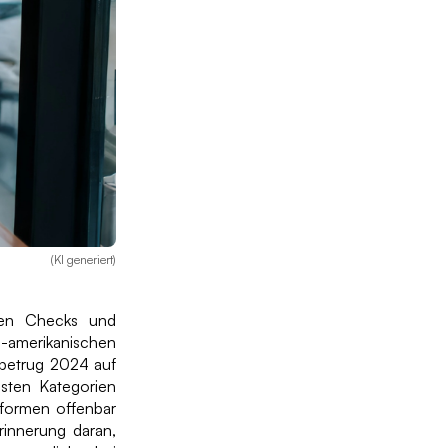
(KI generiert)
chen Checks und
S-amerikanischen
rbetrug 2024 auf
hsten Kategorien
ttformen offenbar
Erinnerung daran,