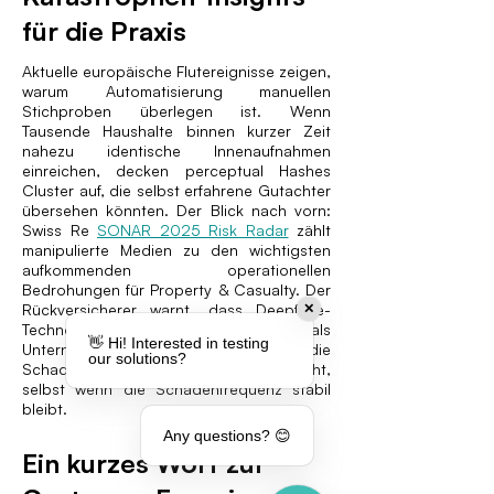
für die Praxis
Aktuelle europäische Flutereignisse zeigen,
warum Automatisierung manuellen
Stichproben überlegen ist. Wenn
Tausende Haushalte binnen kurzer Zeit
nahezu identische Innenaufnahmen
einreichen, decken perceptual Hashes
Cluster auf, die selbst erfahrene Gutachter
übersehen könnten. Der Blick nach vorn:
Swiss Re
SONAR 2025 Risk Radar
zählt
manipulierte Medien zu den wichtigsten
aufkommenden operationellen
Bedrohungen für Property & Casualty. Der
Rückversicherer warnt, dass Deepfake-
✕
Technologie schneller voranschreitet als
👋 Hi! Interested in testing
Unternehmenskontrollen, was die
our solutions?
Schadenbearbeitungskosten erhöht,
selbst wenn die Schadenfrequenz stabil
bleibt.
Any questions? 😊
Ein kurzes Wort zur