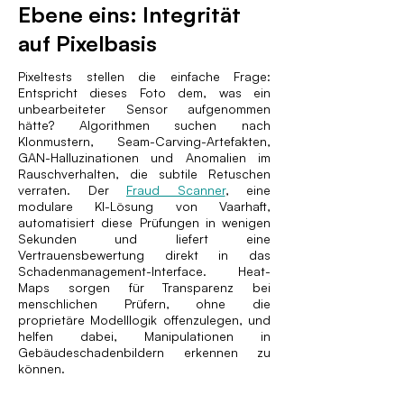
Ebene eins: Integrität
auf Pixelbasis
Pixeltests stellen die einfache Frage:
Entspricht dieses Foto dem, was ein
unbearbeiteter Sensor aufgenommen
hätte? Algorithmen suchen nach
Klonmustern, Seam-Carving-Artefakten,
GAN-Halluzinationen und Anomalien im
Rauschverhalten, die subtile Retuschen
verraten. Der
Fraud Scanner
, eine
modulare KI-Lösung von Vaarhaft,
automatisiert diese Prüfungen in wenigen
Sekunden und liefert eine
Vertrauensbewertung direkt in das
Schadenmanagement-Interface. Heat-
Maps sorgen für Transparenz bei
menschlichen Prüfern, ohne die
proprietäre Modelllogik offenzulegen, und
helfen dabei, Manipulationen in
Gebäudeschadenbildern erkennen zu
können.