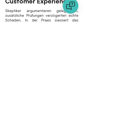
Customer Experience
Skeptiker argumentieren gelegentlich,
zusätzliche Prüfungen verzögerten echte
Schäden. In der Praxis passiert das
Gegenteil, wenn die richtigen Leitplanken
greifen. Instant-Scoring lässt risikoarme
Kunden ohne menschliche Prüfung
passieren. Klare On-Screen-Hinweise zur
Bildqualität verhindern wiederholte
Ablehnungs-E-Mails. Und wenn eine
Neuerfassung nötig ist, führt eine sichere
Web-Kamera-Sitzung via SafeCam den
Nutzer durch Neuaufnahmen. Das
Ergebnis: weniger Verzögerungen bei den
Durchlaufzeiten und ein höherer Net-
Promoter-Score über das gesamte
Katastrophenereignis hinweg.
Nächste Schritte
Mobiltelefone haben jeden
Versicherungsnehmer zum Feldfotografen
und jeden Gutachter zum Fotoeditor