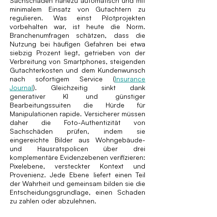
Sachschäden nahezu automatisch und mit
minimalem Einsatz von Gutachtern zu
regulieren. Was einst Pilotprojekten
vorbehalten war, ist heute die Norm.
Branchenumfragen schätzen, dass die
Nutzung bei häufigen Gefahren bei etwa
siebzig Prozent liegt, getrieben von der
Verbreitung von Smartphones, steigenden
Gutachterkosten und dem Kundenwunsch
nach sofortigem Service (
Insurance
Journal
). Gleichzeitig sinkt dank
generativer KI und günstiger
Bearbeitungssuiten die Hürde für
Manipulationen rapide. Versicherer müssen
daher die Foto-Authentizität von
Sachschäden prüfen, indem sie
eingereichte Bilder aus Wohngebäude-
und Hausratspolicen über drei
komplementäre Evidenzebenen verifizieren:
Pixelebene, versteckter Kontext und
Provenienz. Jede Ebene liefert einen Teil
der Wahrheit und gemeinsam bilden sie die
Entscheidungsgrundlage, einen Schaden
zu zahlen oder abzulehnen.