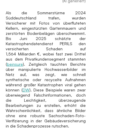
(KI generiert)
Als die Sommerstürme 2024
Süddeutschland trafen, wurden
Versicherer mit Fotos von überfluteten
Kellern, eingestürzten Gartenmauern und
zerstörten Bodenbelägen überschwemmt.
Bis Juni 2025 schätzte der
Katastrophendatendienst PERILS den
versicherten Schaden auf
1,564 Milliarden €, wobei fast zwei Drittel
aus dem Privatkundensegment stammten
(
beinsure
). Zeitgleich tauchten Berichte
über manipulierte Hochwasserbilder im
Netz auf, was zeigt, wie schnell
synthetische oder recycelte Aufnahmen
während großer Katastrophen viral gehen
können (
DW
). Diese Beispiele waren zwar
überwiegend Falschinformationen, doch
die Leichtigkeit, überzeugende
Bearbeitungen zu erstellen, erhöht die
Wahrscheinlichkeit, dass ähnliche Bilder
ohne eine robuste Sachschaden-Foto-
Verifizierung in der Gebäudeversicherung
in die Schadenprozesse rutschen.