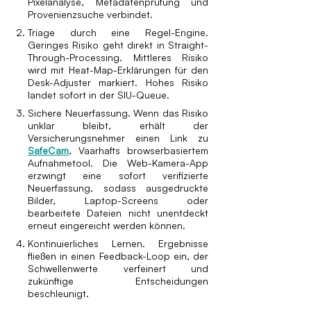
Pixelanalyse, Metadatenprüfung und
Provenienzsuche verbindet.
Triage durch eine Regel-Engine.
Geringes Risiko geht direkt in Straight-
Through-Processing. Mittleres Risiko
wird mit Heat-Map-Erklärungen für den
Desk-Adjuster markiert. Hohes Risiko
landet sofort in der SIU-Queue.
Sichere Neuerfassung. Wenn das Risiko
unklar bleibt, erhält der
Versicherungsnehmer einen Link zu
SafeCam
, Vaarhafts browserbasiertem
Aufnahmetool. Die Web-Kamera-App
erzwingt eine sofort verifizierte
Neuerfassung, sodass ausgedruckte
Bilder, Laptop-Screens oder
bearbeitete Dateien nicht unentdeckt
erneut eingereicht werden können.
Kontinuierliches Lernen. Ergebnisse
fließen in einen Feedback-Loop ein, der
Schwellenwerte verfeinert und
zukünftige Entscheidungen
beschleunigt.