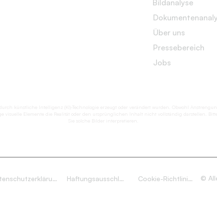
Bildanalyse
Dokumentenanal
Über uns
Pressebereich
Jobs
se durch künstliche Intelligenz (KI)-Technologie erzeugt oder verändert wurden. Obwohl Anstr
e visuelle Elemente die Realität oder den ursprünglichen Inhalt nicht vollständig darstellen. Bi
Sie solche Bilder interpretieren.
© Al
Datenschutzerklärung
Haftungsausschluss
Cookie-Richtlinien