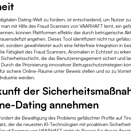
eit
 digitalen Dating-Welt zu fördern, ist entscheidend, um Nutzer 
 man mit Hilfe des Fraud Scanners von VAARHAFT lernt, ein gefä
kennen, können Plattformen effektiv das durch betrügerische Akt
auensdefizit angehen. Dieses Tool identifiziert nicht nur gefälsc
t, sondern gewährleistet auch eine fehlerfreie Integration in b
 Die Fähigkeit des Fraud Scanners, Anomalien in Echtzeit zu erken
 Sicherheitsschicht, die das Benutzerengagement sichert und lan
t. Durch die Priorisierung innovativer Betrugsschutzstrategien k
ür sichere Online-Räume unter Beweis stellen und so zu Vorreit
-Industrie werden.
kunft der Sicherheitsmaßn
ine-Dating annehmen
ordert die Bewältigung des Problems gefälschter Profile auf Tin
nsatz, der die neuesten KI-Technologien mit proaktiven Sicherh
 Fraud Scanner von VAARHAFT steht als Beweis für diesen Ansatz