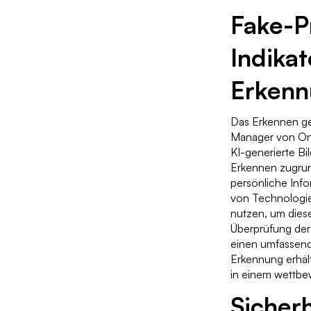
Fake-Pr
Indikat
Erkenn
Das Erkennen gef
Manager von Onli
KI-generierte Bi
Erkennen zugrund
persönliche Info
von Technologie
nutzen, um diese
Überprüfung der 
einen umfassende
Erkennung erhält
in einem wettbe
Sicher