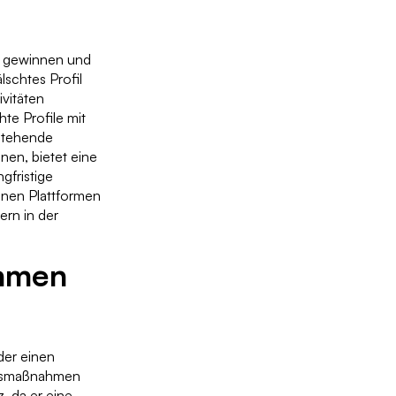
zu gewinnen und
lschtes Profil
ivitäten
hte Profile mit
estehende
nen, bietet eine
gfristige
önnen Plattformen
ern in der
ahmen
der einen
eitsmaßnahmen
, da er eine