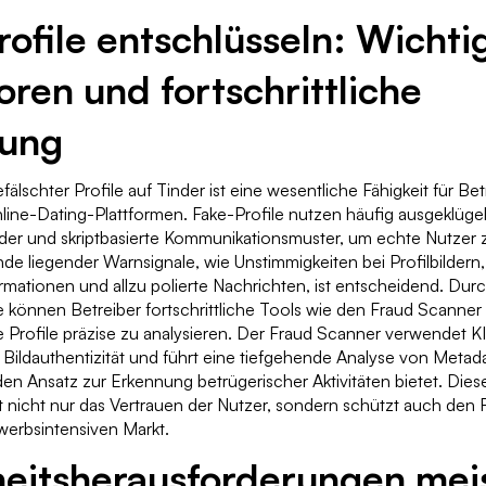
ofile entschlüsseln: Wichti
oren und fortschrittliche
ung
älschter Profile auf Tinder ist eine wesentliche Fähigkeit für Be
ne-Dating-Plattformen. Fake-Profile nutzen häufig ausgeklügelt
lder und skriptbasierte Kommunikationsmuster, um echte Nutzer
e liegender Warnsignale, wie Unstimmigkeiten bei Profilbildern
rmationen und allzu polierte Nachrichten, ist entscheidend. Dur
 können Betreiber fortschrittliche Tools wie den Fraud Scann
 Profile präzise zu analysieren. Der Fraud Scanner verwendet KI
Bildauthentizität und führt eine tiefgehende Analyse von Metad
n Ansatz zur Erkennung betrügerischer Aktivitäten bietet. Dies
 nicht nur das Vertrauen der Nutzer, sondern schützt auch den R
werbsintensiven Markt.
heitsherausforderungen mei