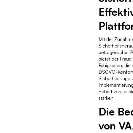
Effekti
Plattf
Mit der Zunahme 
Sicherheitshera
betrügerischer 
bietet der Frau
Fähigkeiten, die
DSGVO-Konformitä
Sicherheitslage 
Implementierung 
Schritt voraus b
stärken.
Die Be
von VA