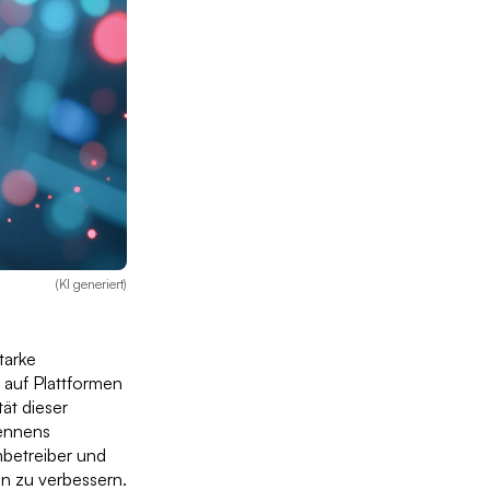
(KI generiert)
tarke
 auf Plattformen
tät dieser
kennens
rmbetreiber und
en zu verbessern.