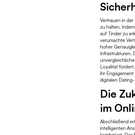
Sicherh
Vertrauen in der
zu halten. Indem
auf Tinder zu er
verursachte Vertr
hoher Genauigkei
Infrastrukturen.
unvergleichliche
Loyalität förder
ihr Engagement f
digitalen Dating
Die Zu
im Onl
Abschließend erf
intelligenten A
kombiniert. Der