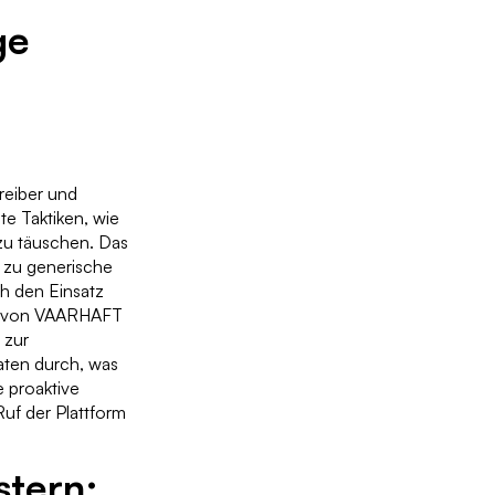
ge
treiber und
e Taktiken, wie
 zu täuschen. Das
, zu generische
ch den Einsatz
er von VAARHAFT
 zur
aten durch, was
e proaktive
uf der Plattform
stern: