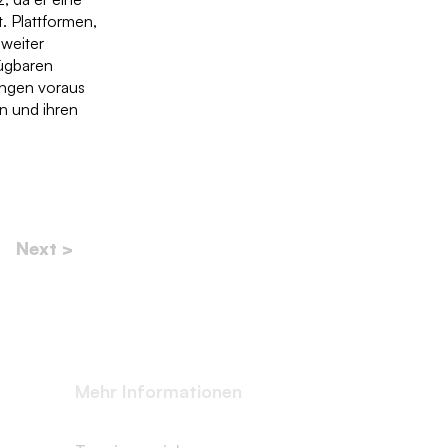
. Plattformen,
 weiter
fügbaren
ngen voraus
n und ihren
Next >
Mehr Informationen