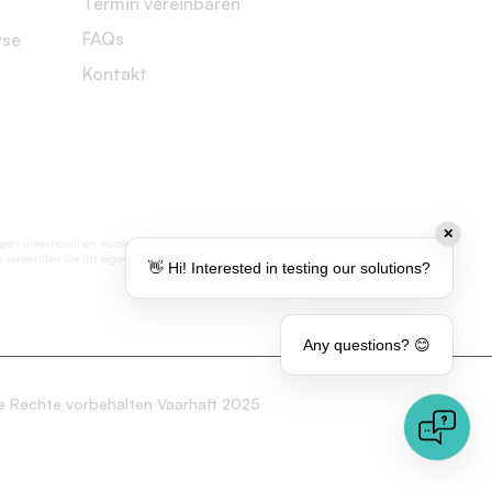
Termin vereinbaren
FAQs
yse
Kontakt
✕
engungen unternommen wurden, um Genauigkeit
tte verwenden Sie Ihr eigenes Ermessen, wenn
👋 Hi! Interested in testing our solutions?
Any questions? 😊
le Rechte vorbehalten Vaarhaft 2025