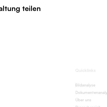
altung teilen
Quicklinks
Bildanalyse
Dokumentenanal
Über uns