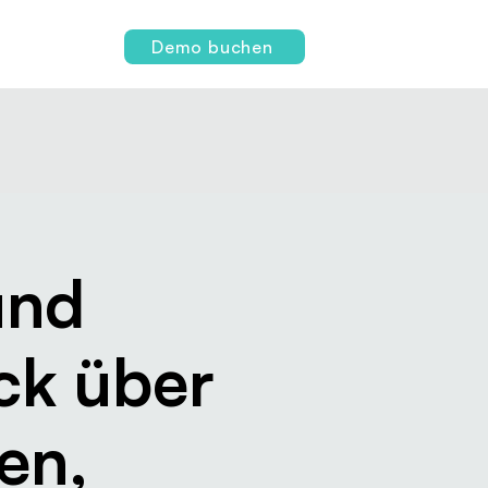
Login
Demo buchen
und
ck über
en,