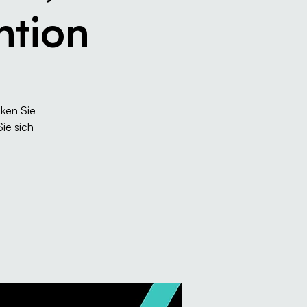
ntion
iken Sie
ie sich