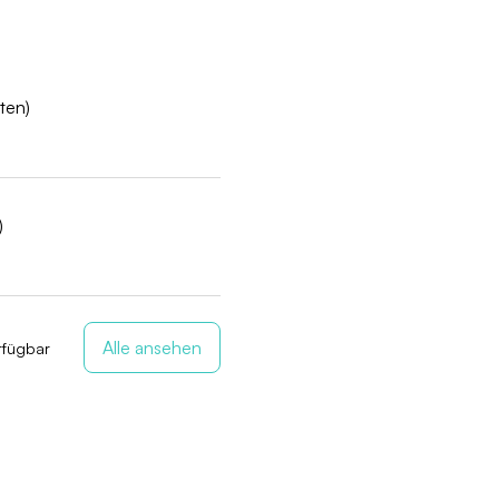
ten)
)
Alle ansehen
rfügbar