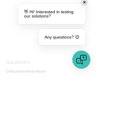
✕
👋 Hi! Interested in testing
our solutions?
Any questions? 😊
Quicklinks
Dokumentenanalyse
Bildanalyse
Über uns
Pressebereich
Jobs
Mehr Informationen