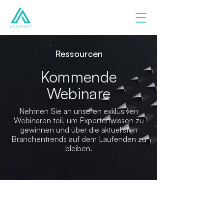
Ressourcen
Kommende
Webinare
Nehmen Sie an unseren exklusiven
Webinaren teil, um Expertenwissen zu
gewinnen und über die aktuellsten
Branchentrends auf dem Laufenden zu
bleiben.