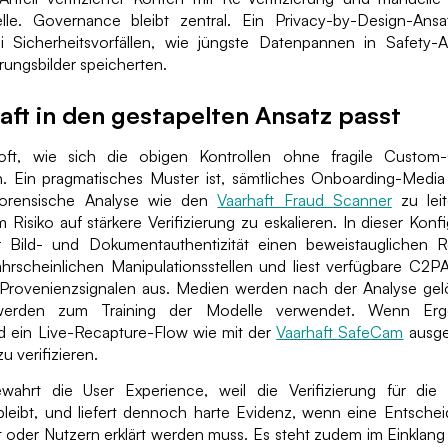
lle. Governance bleibt zentral. Ein Privacy-by-Design-Ansa
 Sicherheitsvorfällen, wie jüngste Datenpannen in Safety-
erungsbilder speicherten.
aft in den gestapelten Ansatz passt
ft, wie sich die obigen Kontrollen ohne fragile Custom
. Ein pragmatisches Muster ist, sämtliches Onboarding-Medi
forensische Analyse wie den
Vaarhaft Fraud Scanner
zu lei
 Risiko auf stärkere Verifizierung zu eskalieren. In dieser Konf
 Bild- und Dokumentauthentizität einen beweistauglichen R
ahrscheinlichen Manipulationsstellen und liest verfügbare C2PA
rovenienzsignalen aus. Medien werden nach der Analyse gel
erden zum Training der Modelle verwendet. Wenn Erge
ird ein Live-Recapture-Flow wie mit der
Vaarhaft SafeCam
ausge
 verifizieren.
ahrt die User Experience, weil die Verifizierung für die
 bleibt, und liefert dennoch harte Evidenz, wenn eine Entsch
ht oder Nutzern erklärt werden muss. Es steht zudem im Einkla