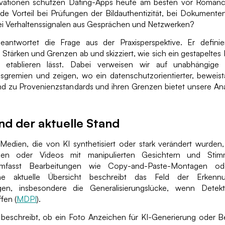
vationen schützen Dating-Apps heute am besten vor Romanc
e Vorteil bei Prüfungen der Bildauthentizität, bei Dokumenten
ei Verhaltenssignalen aus Gesprächen und Netzwerken?
beantwortet die Frage aus der Praxisperspektive. Er definie
tärken und Grenzen ab und skizziert, wie sich ein gestapeltes 
 etablieren lässt. Dabei verweisen wir auf unabhängige
gsgremien und zeigen, wo ein datenschutzorientierter, beweist
und zu Provenienzstandards und ihren Grenzen bietet unsere An
nd der aktuelle Stand
Medien, die von KI synthetisiert oder stark verändert wurden,
llen oder Videos mit manipulierten Gesichtern und Stim
umfasst Bearbeitungen wie Copy-and-Paste-Montagen od
ne aktuelle Übersicht beschreibt das Feld der Erken
gen, insbesondere die Generalisierungslücke, wenn Dete
fen (
MDPI
).
t beschreibt, ob ein Foto Anzeichen für KI-Generierung oder B