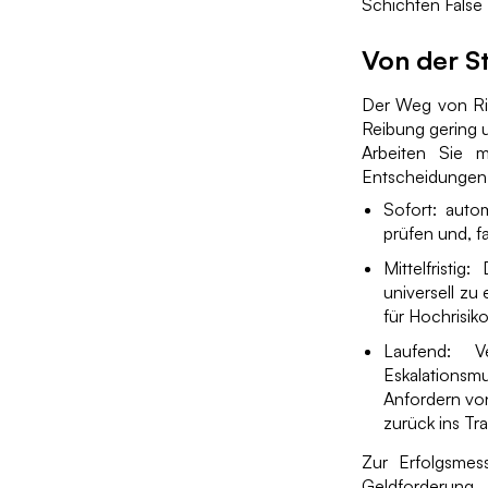
Schichten False
Von der S
Der Weg von Rich
Reibung gering u
Arbeiten Sie m
Entscheidungen
Sofort: autom
prüfen und, f
Mittelfristi
universell zu
für Hochrisik
Laufend: V
Eskalations
Anfordern von
zurück ins Tra
Zur Erfolgsmes
Geldforderung, 