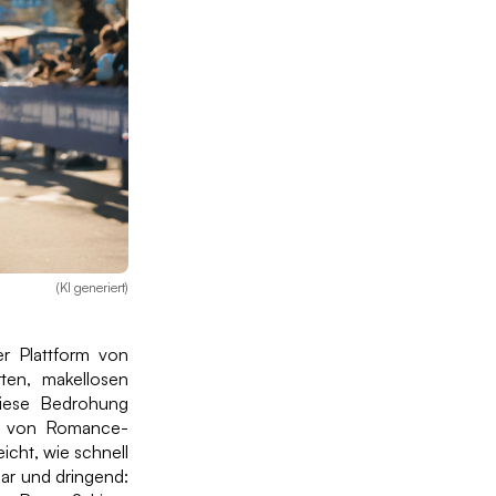
(KI generiert)
r Plattform von
ten, makellosen
 diese Bedrohung
en von Romance-
cht, wie schnell
klar und dringend: