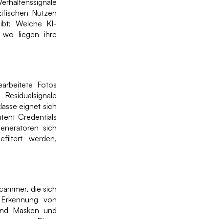
Verhaltenssignale
zifischen Nutzen
ibt: Welche KI-
wo liegen ihre
earbeitete Fotos
Residualsignale
lasse eignet sich
tent Credentials
Generatoren sich
filtert werden,
cammer, die sich
e Erkennung von
 und Masken und