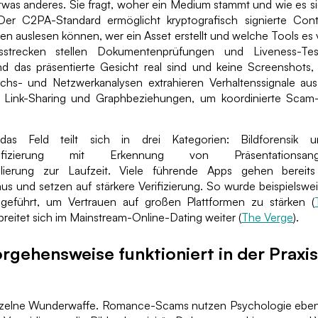
etwas anderes. Sie fragt, woher ein Medium stammt und wie es 
Der C2PA-Standard ermöglicht kryptografisch signierte Cont
en auslesen können, wer ein Asset erstellt und welche Tools es
ngsstrecken stellen Dokumentenprüfungen und Liveness-Tes
d das präsentierte Gesicht real sind und keine Screenshots
hs- und Netzwerkanalysen extrahieren Verhaltenssignale aus
, Link-Sharing und Graphbeziehungen, um koordinierte Scam
das Feld teilt sich in drei Kategorien: Bildforensik u
erifizierung mit Erkennung von Präsentationsang
llierung zur Laufzeit. Viele führende Apps gehen bereits
s und setzen auf stärkere Verifizierung. So wurde beispielswe
ingeführt, um Vertrauen auf großen Plattformen zu stärken (
rbreitet sich im Mainstream-Online-Dating weiter (
The Verge
).
rgehensweise funktioniert in der Praxi
inzelne Wunderwaffe. Romance-Scams nutzen Psychologie eben