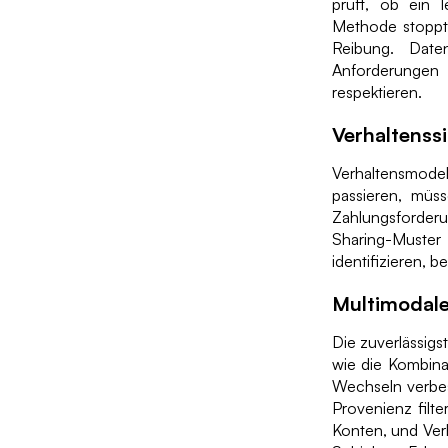
prüft, ob ein 
Methode stoppt 
Reibung. Date
Anforderungen
respektieren.
Verhaltenss
Verhaltensmodel
passieren, müs
Zahlungsforderu
Sharing-Muste
identifizieren, be
Multimodale 
Die zuverlässigs
wie die Kombina
Wechseln verbes
Provenienz filte
Konten, und Verh