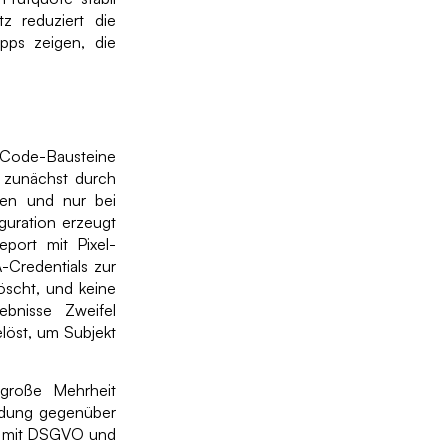
tz reduziert die
Apps zeigen, die
-Code-Bausteine
a zunächst durch
ten und nur bei
iguration erzeugt
eport mit Pixel-
-Credentials zur
öscht, und keine
bnisse Zweifel
löst, um Subjekt
 große Mehrheit
eidung gegenüber
ng mit DSGVO und