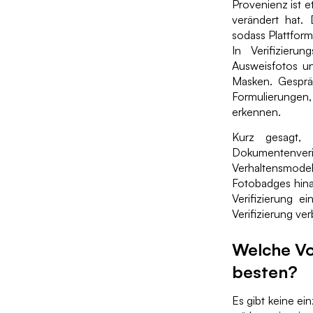
Provenienz ist 
verändert hat. 
sodass Plattform
In Verifizieru
Ausweisfotos un
Masken. Gespräc
Formulierungen
erkennen.
Kurz gesagt, 
Dokumentenv
Verhaltensmode
Fotobadges hinau
Verifizierung e
Verifizierung ve
Welche Vo
besten?
Es gibt keine e