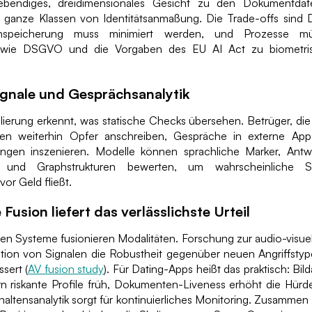
lebendiges, dreidimensionales Gesicht zu den Dokumentdat
ganze Klassen von Identitätsanmaßung. Die Trade-offs sind
nspeicherung muss minimiert werden, und Prozesse mü
 wie DSGVO und die Vorgaben des EU AI Act zu biometris
ignale und Gesprächsanalytik
lierung erkennt, was statische Checks übersehen. Betrüger, di
sen weiterhin Opfer anschreiben, Gespräche in externe App
ngen inszenieren. Modelle können sprachliche Marker, Antw
r und Graphstrukturen bewerten, um wahrscheinliche 
vor Geld fließt.
Fusion liefert das verlässlichste Urteil
ten Systeme fusionieren Modalitäten. Forschung zur audio-visuel
tion von Signalen die Robustheit gegenüber neuen Angriffst
sert (
AV fusion study
). Für Dating-Apps heißt das praktisch: Bil
rn riskante Profile früh, Dokumenten-Liveness erhöht die Hürden
altensanalytik sorgt für kontinuierliches Monitoring. Zusammen