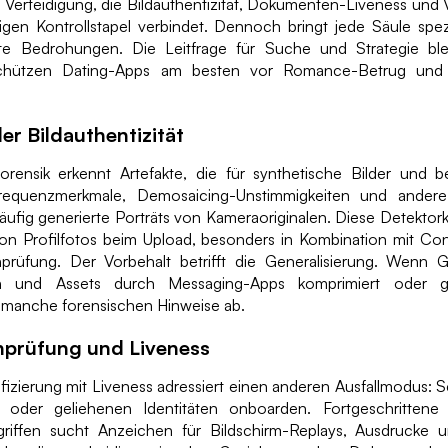
ne Verteidigung, die Bildauthentizität, Dokumenten-Liveness und 
gen Kontrollstapel verbindet. Dennoch bringt jede Säule spe
e Bedrohungen. Die Leitfrage für Suche und Strategie ble
schützen Dating-Apps am besten vor Romance-Betrug und 
er Bildauthentizität
dforensik erkennt Artefakte, die für synthetische Bilder und b
Frequenzmerkmale, Demosaicing-Unstimmigkeiten und andere 
ufig generierte Porträts von Kameraoriginalen. Diese Detektork
von Profilfotos beim Upload, besonders in Kombination mit Con
rüfung. Der Vorbehalt betrifft die Generalisierung. Wenn 
ln und Assets durch Messaging-Apps komprimiert oder ge
manche forensischen Hinweise ab.
prüfung und Liveness
izierung mit Liveness adressiert einen anderen Ausfallmodus: S
n oder geliehenen Identitäten onboarden. Fortgeschritten
ngriffen sucht Anzeichen für Bildschirm-Replays, Ausdrucke