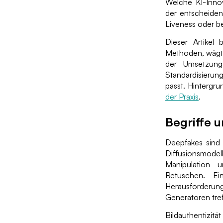
Welche KI-Inno
der entscheidend
Liveness oder b
Dieser Artikel 
Methoden, wägt S
der Umsetzung
Standardisierun
passt. Hintergr
der Praxis
.
Begriffe u
Deepfakes sind 
Diffusionsmode
Manipulation 
Retuschen. Ei
Herausforderun
Generatoren tref
Bildauthentizitä