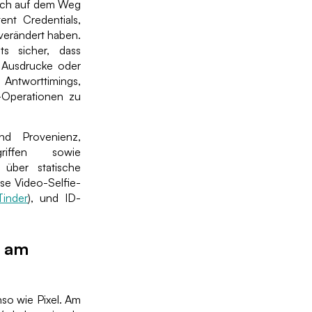
sich auf dem Weg
ent Credentials,
 verändert haben.
ts sicher, dass
, Ausdrucke oder
 Antworttimings,
-Operationen zu
nd Provenienz,
riffen sowie
 über statische
ise Video-Selfie-
Tinder
), und ID-
s am
so wie Pixel. Am