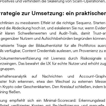
 Positives und verhindern die Skalierung von Scam-Operationen.
trategie zur Umsetzung: ein praktische
tlinien zu messbarem Effekt ist die richtige Sequenz. Starten
nd die Abdeckung hoch ist, und eskalieren Sie nur, wenn Evidenz
it klaren Schwellenwerten und Audit-Trails, damit Trust-a
 gegenüber Nutzern und Aufsichtsbehörden begründen können
atisierte Triage der Bildauthentizität für alle Profilfotos aus
alls verfügbar, Content Credentials auslesen, um Provenienz zu e
g: Dokumentenverifizierung mit Liveness durch Risikosignale s
 erzwingen. Das bewahrt die UX für echte Nutzer und erhöht zug
ogruppen.
erhaltensanalytik auf Nachrichten und Account-Grap
muster früh erkennen, etwa den Wechsel zu externen Mess
 Krypto oder Geschenkkarten. Den Kreislauf schließen, indem be
ining fließen.
sung empfiehlt sich ein Minimal-Scorecard: Erkennungslead
Anteil verifizierter Konten mit Re-Verifizierung und manuelle 