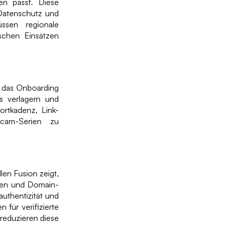
en passt. Diese
 Datenschutz und
ssen regionale
chen Einsätzen
e das Onboarding
s verlagern und
ortkadenz, Link-
Scam-Serien zu
len Fusion zeigt,
ypen und Domain-
dauthentizität und
 für verifizierte
 reduzieren diese