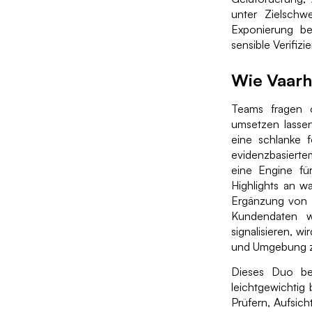
unter Zielschwe
Exponierung bei
sensible Verifizi
Wie Vaarh
Teams fragen o
umsetzen lassen
eine schlanke 
evidenzbasiertem
eine Engine für
Highlights an w
Ergänzung von P
Kundendaten w
signalisieren, w
und Umgebung zu
Dieses Duo bew
leichtgewichtig
Prüfern, Aufsic