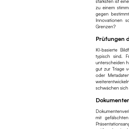
stärksten ist ei
zu einem stimmi
gegen bestimmt
Innovationen 
Grenzen?
Prüfungen d
KI-basierte Bil
typisch sind. 
unterscheiden hä
gut zur Triage 
oder Metadatenp
weiterentwicke
schwächen sich 
Dokumenten
Dokumentenverif
mit gefälschte
Präsentationsa