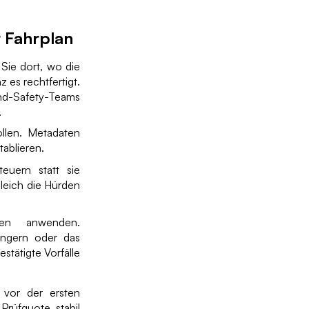
r Fahrplan
 Sie dort, wo die
 es rechtfertigt.
nd-Safety-Teams
.
rollen. Metadaten
tablieren.
teuern statt sie
leich die Hürden
hen anwenden.
engern oder das
stätigte Vorfälle
 vor der ersten
Prüfquote stabil