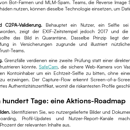
von Bot-Farmen und MLM-Spam. Teams, die Reverse Image Se
häden nutzen, können dieselbe Technologie einsetzen, um Da
 C2PA-Validierung.
Behauptet ein Nutzer, ein Selfie sei
orden, zeigt der EXIF-Zeitstempel jedoch 2017 und die 
sollte das Bild in Quarantäne. Dasselbe Prinzip liegt der 
ung in Versicherungen zugrunde und illustriert nützlich
 Trust-Teams.
g.
Grenzfälle verdienen eine zweite Prüfung statt einer direkte
frustrieren könnte.
SafeCam
, die sichere Web-Kamera von Vaar
den Kontoinhaber um ein Echtzeit-Selfie zu bitten, ohne ein
u erzwingen. Der Capture-Flow erkennt Screen-of-a-Scre
iertes Authentizitätszertifikat, womit die riskantesten Profile ges
n hundert Tage: eine Aktions-Roadmap
lden.
Identifizieren Sie, wo nutzergelieferte Bilder und Dokume
oarding, Profil-Updates und Nutzer-Report-Kanäle mac
rozent der relevanten Inhalte aus.