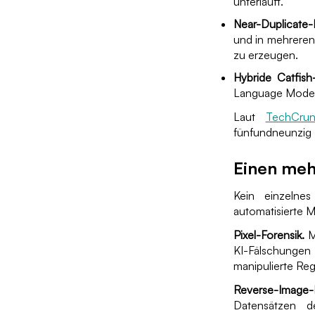
unterläuft.
Near-Duplicate-
und in mehreren
zu erzeugen.
Hybride Catfish
Language Models
Laut
TechCru
fünfundneunzig 
Einen meh
Kein einzelnes
automatisierte M
Pixel-Forensik.
M
KI-Fälschunge
manipulierte Re
Reverse-Image-I
Datensätzen d