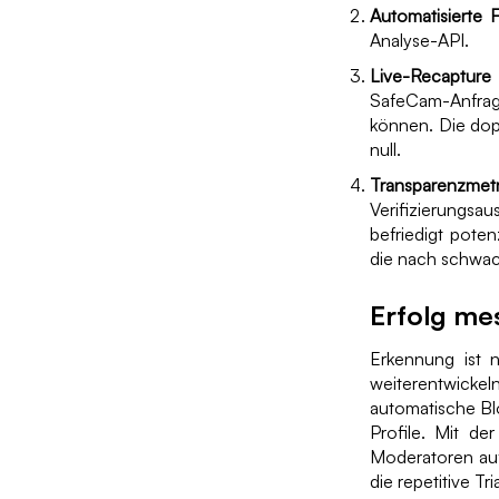
Automatisierte F
Analyse-API.
Live-Recapture b
SafeCam-Anfrage
können. Die dop
null.
Transparenzmet
Verifizierungsau
befriedigt poten
die nach schwac
Erfolg me
Erkennung ist n
weiterentwickel
automatische Blo
Profile. Mit de
Moderatoren au
die repetitive T