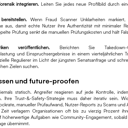
orensik integrieren.
Leiten Sie jedes neue Profilbild durch eine
ereitstellen.
Wenn Fraud Scanner Unklarheiten markiert, 
 aus, damit echte Nutzer ihre Authentizität mit minimaler 
pelte Prüfung senkt die manuellen Prüfungskosten und hält Fals
riken veröffentlichen.
Berichten Sie Takedown-Gesc
slastung und Einspruchsergebnisse in einem vierteljährlichen 
zielle Regulierer im Licht der jüngsten Senatsanfrage und schr
hen Zielen suchen.
ssen und future-proofen
iemals statisch. Angreifer reagieren auf jede Kontrolle, indem
n. Ihre Trust-&-Safety-Strategie muss daher iterativ sein. Wi
ckrate, manueller Prüfaufwand, Nutzer-Reports zu Scams und Ant
r Zeit verlagern Organisationen oft bis zu vierzig Prozent ih
f höherwertige Aufgaben wie Community-Engagement, sobald 
riage übernimmt.