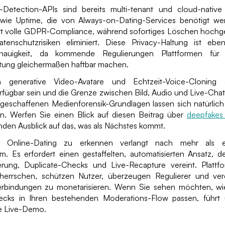
Detection-APIs sind bereits multi-tenant und cloud-native
sowie Uptime, die von Always-on-Dating-Services benötigt we
rt volle GDPR-Compliance, während sofortiges Löschen hoch
tenschutzrisiken eliminiert. Diese Privacy-Haltung ist eb
nauigkeit, da kommende Regulierungen Plattformen für 
tung gleichermaßen haftbar machen.
n generative Video-Avatare und Echtzeit-Voice-Cloning
fügbar sein und die Grenze zwischen Bild, Audio und Live-Chat
r geschaffenen Medienforensik-Grundlagen lassen sich natürlich
en. Werfen Sie einen Blick auf diesen Beitrag über
deepfakes 
nden Ausblick auf das, was als Nächstes kommt.
im Online-Dating zu erkennen verlangt nach mehr als 
. Es erfordert einen gestaffelten, automatisierten Ansatz, der
erung, Duplicate-Checks und Live-Recapture vereint. Plattf
herrschen, schützen Nutzer, überzeugen Regulierer und ver
rbindungen zu monetarisieren. Wenn Sie sehen möchten, wie
checks in Ihren bestehenden Moderations-Flow passen, führt
e Live-Demo.