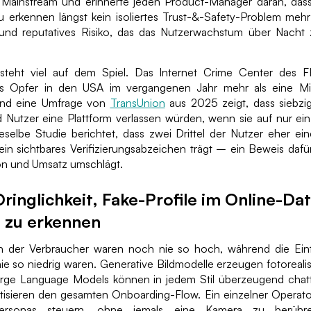
 Mainstream und erinnerte jeden Product-Manager daran, dass
u erkennen längst kein isoliertes Trust-&-Safety-Problem mehr 
 und reputatives Risiko, das das Nutzerwachstum über Nach
 steht viel auf dem Spiel. Das Internet Crime Center des F
Opfer in den USA im vergangenen Jahr mehr als eine Mill
end eine Umfrage von
TransUnion
aus 2025 zeigt, dass siebzig
 Nutzer eine Plattform verlassen würden, wenn sie auf nur ein 
eselbe Studie berichtet, dass zwei Drittel der Nutzer eher ein
ein sichtbares Verifizierungsabzeichen trägt – ein Beweis dafü
ion und Umsatz umschlägt.
ringlichkeit, Fake-Profile im Online-Da
 zu erkennen
 der Verbraucher waren noch nie so hoch, während die Eintri
e so niedrig waren. Generative Bildmodelle erzeugen fotoreali
arge Language Models können in jedem Stil überzeugend cha
tisieren den gesamten Onboarding-Flow. Ein einzelner Operat
Personas steuern, ohne jemals eine Kamera zu berühren.