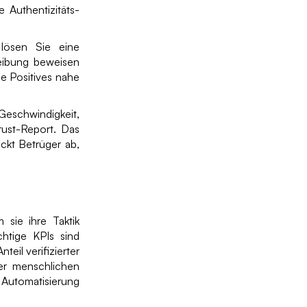
 Authentizitäts-
lösen Sie eine
Reibung beweisen
e Positives nahe
hwindigkeit,
Trust-Report. Das
eckt Betrüger ab,
 sie ihre Taktik
chtige KPIs sind
eil verifizierter
rer menschlichen
Automatisierung