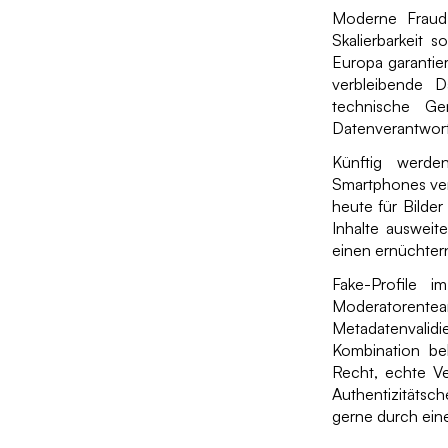
Moderne Fraud-
Skalierbarkeit 
Europa garantie
verbleibende Da
technische Ge
Datenverantwor
Künftig werde
Smartphones ver
heute für Bilde
Inhalte ausweit
einen ernüchter
Fake-Profile 
Moderatorenteam
Metadatenvalidi
Kombination be
Recht, echte Ve
Authentizitäts
gerne durch ein