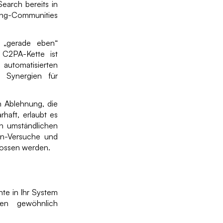
arch bereits in
ting-Communities
 „gerade eben“
C2PA-Kette ist
automatisierten
e Synergien für
n Ablehnung, die
haft, erlaubt es
en umständlichen
en-Versuche und
chlossen werden.
nte in Ihr System
hen gewöhnlich