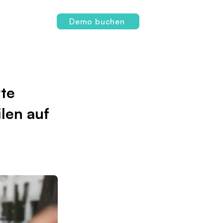
Login
Demo buchen
te
len auf