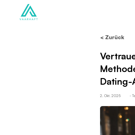
Lösungen
Produkte
< Zurück
Vertrau
Methode
Dating-
2. Okt. 2025
- 