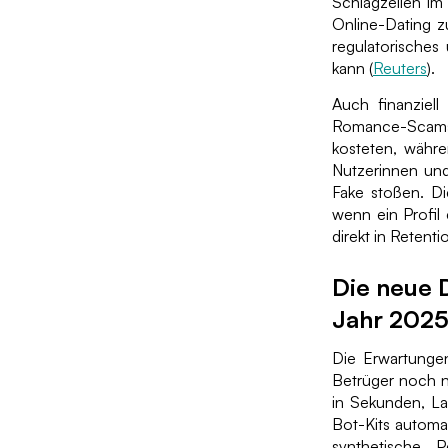
Schlagzeilen im
Online-Dating z
regulatorisches
kann (
Reuters
).
Auch finanziell
Romance-Scams 
kosteten, währ
Nutzerinnen und
Fake stoßen. Di
wenn ein Profil 
direkt in Retent
Die neue D
Jahr 2025
Die Erwartungen
Betrüger noch ni
in Sekunden, L
Bot-Kits automa
synthetische 