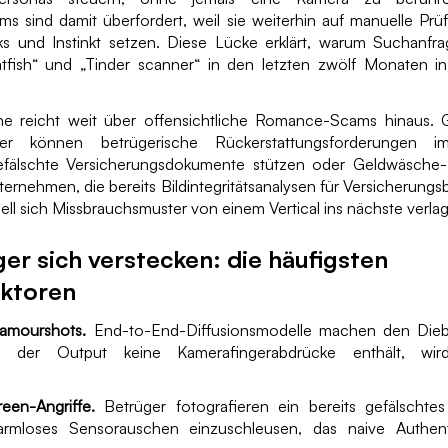
s sind damit überfordert, weil sie weiterhin auf manuelle Prü
 und Instinkt setzen. Diese Lücke erklärt, warum Suchanfra
atfish“ und „Tinder scanner“ in den letzten zwölf Monaten 
che reicht weit über offensichtliche Romance-Scams hinaus.
lder können betrügerische Rückerstattungsforderungen
efälschte Versicherungsdokumente stützen oder Geldwäsche
ernehmen, die bereits Bildintegritätsanalysen für Versicherungs
ell sich Missbrauchsmuster von einem Vertical ins nächste verlag
er sich verstecken: die häufigsten
ektoren
lamourshots.
End-to-End-Diffusionsmodelle machen den Dieb
Da der Output keine Kamerafingerabdrücke enthält, wird 
een-Angriffe.
Betrüger fotografieren ein bereits gefälschte
rmloses Sensorauschen einzuschleusen, das naive Authenti