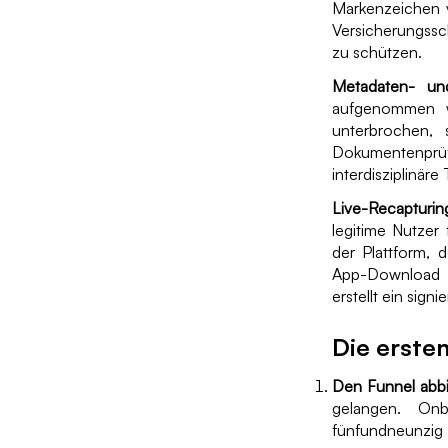
Markenzeichen 
Versicherungssc
zu schützen.
Metadaten- und
aufgenommen w
unterbrochen, 
Dokumentenprüf
interdisziplinäre
Live-Recapturin
legitime Nutzer 
der Plattform, 
App-Download z
erstellt ein sign
Die erste
Den Funnel abbi
gelangen. Onb
fünfundneunzig P