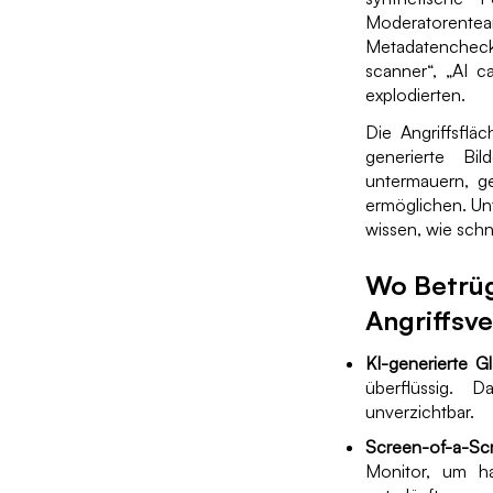
Moderatorenteam
Metadatenchecks
scanner“, „AI c
explodierten.
Die Angriffsflä
generierte Bi
untermauern, g
ermöglichen. Unt
wissen, wie schn
Wo Betrüg
Angriffsv
KI-generierte G
überflüssig. 
unverzichtbar.
Screen-of-a-Scr
Monitor, um ha