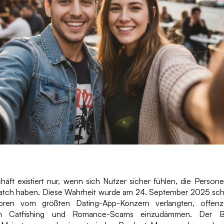
äft existiert nur, wenn sich Nutzer sicher fühlen, die Persone
atch haben. Diese Wahrheit wurde am 24. September 2025 schme
oren vom größten Dating-App-Konzern verlangten, offenz
m Catfishing und Romance-Scams einzudämmen. Der Br