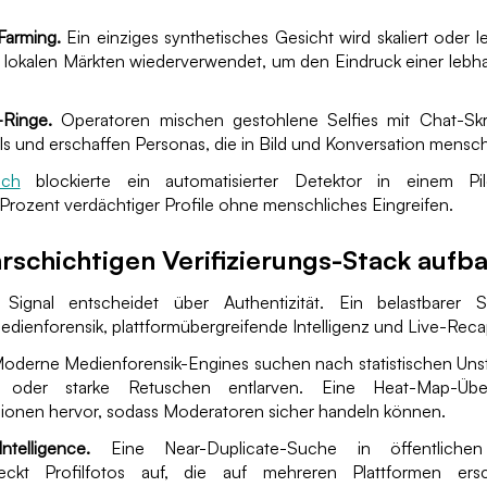
Farming.
Ein einziges synthetisches Gesicht wird skaliert oder l
 lokalen Märkten wiederverwendet, um den Eindruck einer lebha
-Ringe.
Operatoren mischen gestohlene Selfies mit Chat-Skr
 und erschaffen Personas, die in Bild und Konversation menschl
nch
blockierte ein automatisierter Detektor in einem Pi
Prozent verdächtiger Profile ohne menschliches Eingreifen.
rschichtigen Verifizierungs-Stack aufb
 Signal entscheidet über Authentizität. Ein belastbarer S
edienforensik, plattformübergreifende Intelligenz und Live-Reca
oderne Medienforensik-Engines suchen nach statistischen Unst
n oder starke Retuschen entlarven. Eine Heat-Map-Übe
gionen hervor, sodass Moderatoren sicher handeln können.
ntelligence.
Eine Near-Duplicate-Suche in öffentliche
eckt Profilfotos auf, die auf mehreren Plattformen er