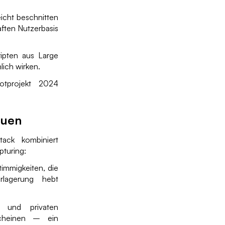
eicht beschnitten
ften Nutzerbasis
ipten aus Large
ich wirken.
lotprojekt 2024
auen
tack kombiniert
pturing:
immigkeiten, die
rlagerung hebt
n und privaten
scheinen – ein