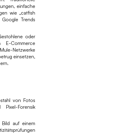
fungen, einfache
gen wie „catfish
in Google Trends
 Gestohlene oder
 im E-Commerce
-Mule-Netzwerke
betrug einsetzen,
ern.
stahl von Fotos
Pixel-Forensik
s Bild auf einem
zitätsprüfungen