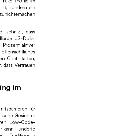
 Fake-Profile im
ist, sondern ein
t zunichtemachen
BI schätzt, dass
iarde US-Dollar
 Prozent aktiver
offensichtliches
en Chat starten,
r, dass Vertrauen
ting im
ttsbarrieren für
stische Gesichter
tten, Low-Code-
or kann Hunderte
 Traditionelle